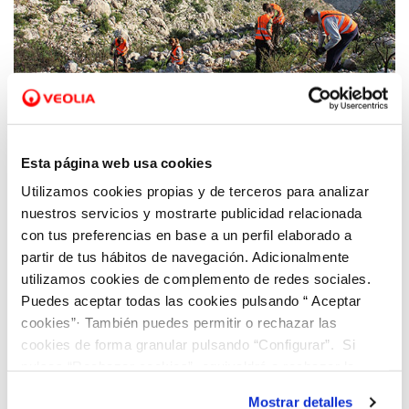
26 OCT 2020
Fundación Aquae, la única fundación de
Esta página web usa cookies
España que obtiene este año el triple sello
Utilizamos cookies propias y de terceros para analizar
del Ministerio de Transición Ecológica
nuestros servicios y mostrarte publicidad relacionada
con tus preferencias en base a un perfil elaborado a
partir de tus hábitos de navegación. Adicionalmente
utilizamos cookies de complemento de redes sociales.
Puedes aceptar todas las cookies pulsando “ Aceptar
cookies”· También puedes permitir o rechazar las
cookies de forma granular pulsando “Configurar”. Si
pulsas “Rechazar cookies”, equivaldrá a rechazar la
instalación de todas las cookies salvo las necesarias que
Mostrar detalles