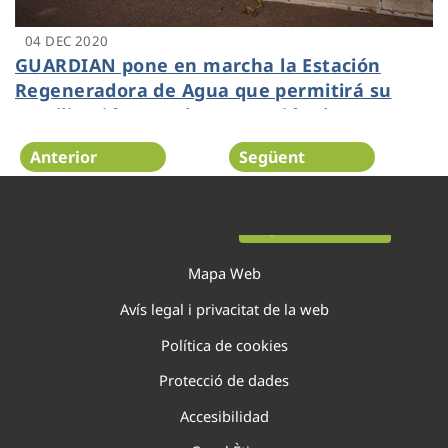
04 DEC 2020
GUARDIAN pone en marcha la Estación
Regeneradora de Agua que permitirá su
reutilización para la prevención de
incendios forestales
Anterior
Següent
Pàgina 41 de 138
Mapa Web
Avís legal i privacitat de la web
Política de cookies
Protecció de dades
Accesibilidad