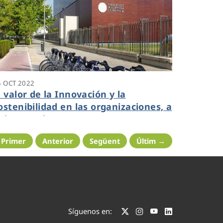
5 OCT 2022
l valor de la Innovación y la
ostenibilidad en las organizaciones, a
ebate en la UPV
 Primer
Anterior
Següent
Últim →
Síguenos en: