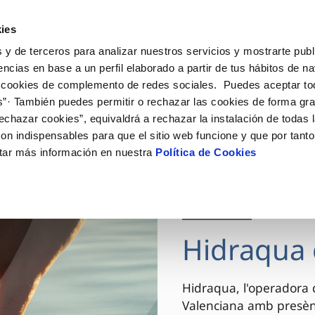
ES
VA
Actual
ies
 y de terceros para analizar nuestros servicios y mostrarte publ
El Teu Servei
La Teua Aigua
Coneix-nos
encias en base a un perfil elaborado a partir de tus hábitos de n
 cookies de complemento de redes sociales. Puedes aceptar to
s”· También puedes permitir o rechazar las cookies de forma gr
Ó AL CLIENT
AT
OSTRES COMPROMISOS
NTRACTES
COMPROMÍS DE SERVEI
CURES DE L'AIGUA
MODIFICACIÓ DE DADES
echazar cookies”, equivaldrá a rechazar la instalación de todas 
de contacte
de la qualitat de l’aigua
 persones
vi titular
Carta de compromisos
Consells d’estalvi
Actualitzar dades bancàri
on indispensables para que el sitio web funcione y que por tant
via
del consumidor
 medi ambient
a subministrament
Customer Counsel (Defensa del
Actualitzar dades de domic
tar más información en nuestra
Política de Cookies
nnovació i la digitalització
xa de subministrament
Normativa del servei
Actualitzar dades persona
obres i afectacions
·licitud de connexió
Arbitraje y mediación
03 DEC 2025
ació de fuita interior
umentació contractació
Programa AL TEU COSTAT
ntació i impresos
Hidraqua 
VEURE TOTES LES GESTIONS
Hidraqua, l'operadora 
Valenciana amb presènc