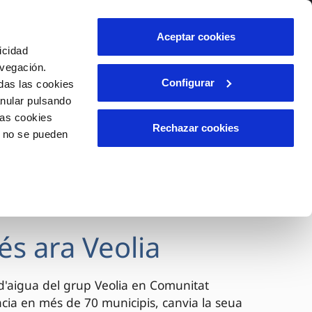
itat
T'ajudem
Contacta'ns
Aceptar cookies
icidad
Àrea de clients
avegación.
Configurar
das las cookies
anular pulsando
INCIDÈNCIES
las cookies
es
Comunica anomalies o possibles
Rechazar cookies
o no se pueden
fraus
 client)
ili
Reclamacions
ls
és ara Veolia
d'aigua del grup Veolia en Comunitat
ia en més de 70 municipis, canvia la seua