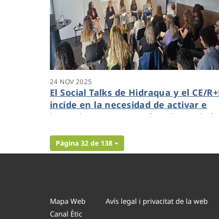
24 NOV 2025
El Social Talks de Hidraqua y el CE/R+
incide en la necesidad de activar e
incentivar proyectos de voluntariad
en las empresas
Pàgina 32 de 138
Mapa Web
Avís legal i privacitat de la web
Canal Ètic