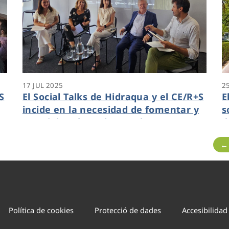
17 JUL 2025
2
S
El Social Talks de Hidraqua y el CE/R+S
E
incide en la necesidad de fomentar y
s
o
prestigiar el empleo verde
d
←
Política de cookies
Protecció de dades
Accesibilidad