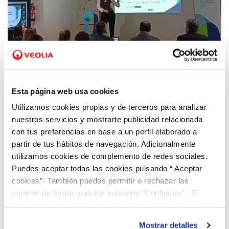
29 NOV 2023
Dinapsis Costa Blanca finaliza el Open
Esta página web usa cookies
Challenge con la selección de dos startups
Utilizamos cookies propias y de terceros para analizar
que presentan soluciones innovadoras para
nuestros servicios y mostrarte publicidad relacionada
el turismo y áreas verdes de Alicante
con tus preferencias en base a un perfil elaborado a
partir de tus hábitos de navegación. Adicionalmente
utilizamos cookies de complemento de redes sociales.
Puedes aceptar todas las cookies pulsando “ Aceptar
cookies”· También puedes permitir o rechazar las
cookies de forma granular pulsando “Configurar”. Si
pulsas “Rechazar cookies”, equivaldrá a rechazar la
instalación de todas las cookies salvo las necesarias que
Mostrar detalles