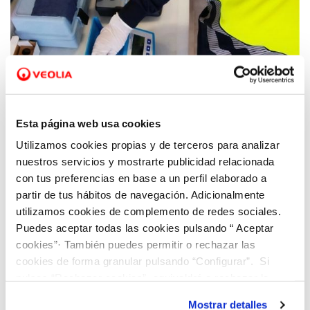
29 APR 2022
Cuarto webinar del año de Aquae STEM, el
Esta página web usa cookies
programa educativo de organizado por la
Utilizamos cookies propias y de terceros para analizar
fundación de Hidraqua, Fundación Aquae
nuestros servicios y mostrarte publicidad relacionada
con tus preferencias en base a un perfil elaborado a
partir de tus hábitos de navegación. Adicionalmente
utilizamos cookies de complemento de redes sociales.
Puedes aceptar todas las cookies pulsando “ Aceptar
cookies”· También puedes permitir o rechazar las
cookies de forma granular pulsando “Configurar”. Si
pulsas “Rechazar cookies”, equivaldrá a rechazar la
instalación de todas las cookies salvo las necesarias que
Mostrar detalles