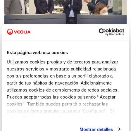
09 JUL 2021
Rubén Martínez Dalmau, Vicepresidente
Esta página web usa cookies
Segundo del Consell y Conseller de Vivienda
Utilizamos cookies propias y de terceros para analizar
y Arquitectura Bioclimática visita el centro
nuestros servicios y mostrarte publicidad relacionada
de innovación Dinapsis de Benidorm
con tus preferencias en base a un perfil elaborado a
partir de tus hábitos de navegación. Adicionalmente
utilizamos cookies de complemento de redes sociales.
Puedes aceptar todas las cookies pulsando “ Aceptar
cookies”· También puedes permitir o rechazar las
cookies de forma granular pulsando “Configurar”. Si
pulsas “Rechazar cookies”, equivaldrá a rechazar la
instalación de todas las cookies salvo las necesarias que
Mostrar detalles