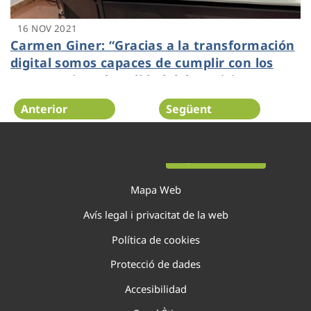
16 NOV 2021
Carmen Giner: “Gracias a la transformación
digital somos capaces de cumplir con los
compromisos de calidad del servicio
marcados por Hidraqua”
Anterior
Següent
Pàgina 8 de 138
Mapa Web
Avís legal i privacitat de la web
Política de cookies
Protecció de dades
Accesibilidad