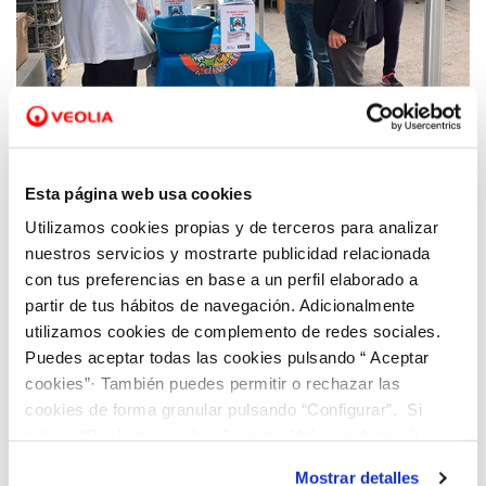
13 FEB 2020
Bigastro y Cox se adhieren a la campaña de
Esta página web usa cookies
Hidraqua para concienciar a la ciudadanía
Utilizamos cookies propias y de terceros para analizar
sobre el uso correcto de la red de
nuestros servicios y mostrarte publicidad relacionada
saneamiento
con tus preferencias en base a un perfil elaborado a
partir de tus hábitos de navegación. Adicionalmente
utilizamos cookies de complemento de redes sociales.
Puedes aceptar todas las cookies pulsando “ Aceptar
cookies”· También puedes permitir o rechazar las
cookies de forma granular pulsando “Configurar”. Si
pulsas “Rechazar cookies”, equivaldrá a rechazar la
instalación de todas las cookies salvo las necesarias que
Mostrar detalles