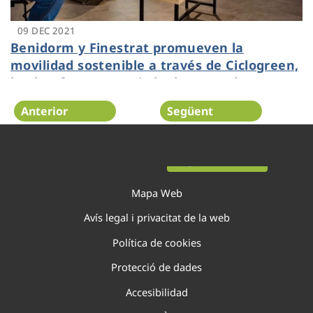
09 DEC 2021
Benidorm y Finestrat promueven la
movilidad sostenible a través de Ciclogreen,
la plataforma premiada durante el reto
Dinapsis Open Challenge
Anterior
Següent
Pàgina 7 de 138
Mapa Web
Avís legal i privacitat de la web
Política de cookies
Protecció de dades
Accesibilidad