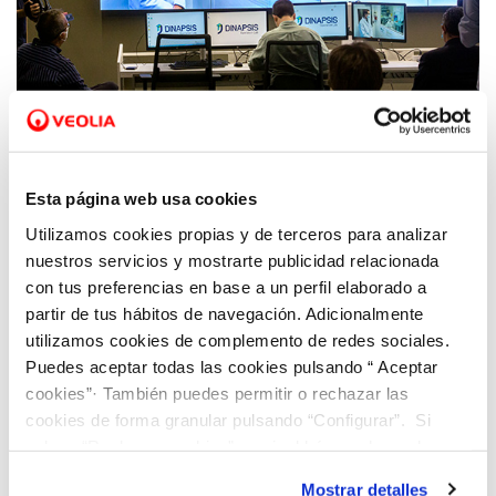
11 JUN 2020
Benidorm presenta la herramienta City
Esta página web usa cookies
Sentinel para la detección de Covid-19 en las
Utilizamos cookies propias y de terceros para analizar
aguas residuales
nuestros servicios y mostrarte publicidad relacionada
con tus preferencias en base a un perfil elaborado a
partir de tus hábitos de navegación. Adicionalmente
utilizamos cookies de complemento de redes sociales.
Puedes aceptar todas las cookies pulsando “ Aceptar
cookies”· También puedes permitir o rechazar las
cookies de forma granular pulsando “Configurar”. Si
pulsas “Rechazar cookies”, equivaldrá a rechazar la
instalación de todas las cookies salvo las necesarias que
Mostrar detalles