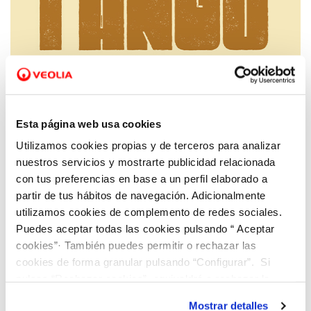
25 SEP 2020
El documental "Fango" de Hidraqua recibe
Esta página web usa cookies
14.000 visualizaciones en una semana
Utilizamos cookies propias y de terceros para analizar
nuestros servicios y mostrarte publicidad relacionada
con tus preferencias en base a un perfil elaborado a
partir de tus hábitos de navegación. Adicionalmente
utilizamos cookies de complemento de redes sociales.
Puedes aceptar todas las cookies pulsando “ Aceptar
cookies”· También puedes permitir o rechazar las
cookies de forma granular pulsando “Configurar”. Si
pulsas “Rechazar cookies”, equivaldrá a rechazar la
instalación de todas las cookies salvo las necesarias que
Mostrar detalles