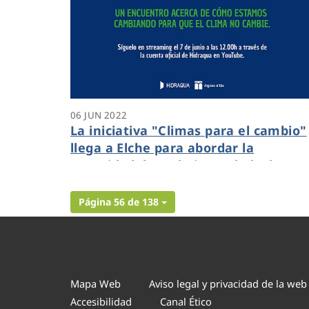
06 JUN 2022
La iniciativa "Climas para el cambio"
llega a Elche para abordar la
necesidad de trabajar en la lucha
contra la crisis climática desde el
sector educativo
Página 56 de 138
Mapa Web
Aviso legal y privacidad de la web
Accesibilidad
Canal Ético