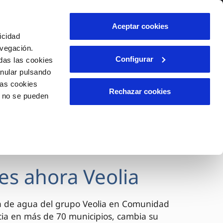
lidad
Ayuda
Contáctanos
Aceptar cookies
icidad
Área de clientes
avegación.
Configurar
das las cookies
anular pulsando
OS
INCIDENCIAS
las cookies
s
Comunica anomalías o posibles
Rechazar cookies
o no se pueden
fraudes
l
lio
Reclamaciones
es
es ahora Veolia
a de agua del grupo Veolia en Comunidad
cia en más de 70 municipios, cambia su