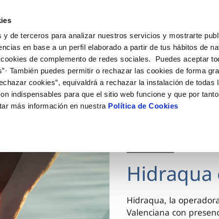
ES
VA
Actua
ies
 y de terceros para analizar nuestros servicios y mostrarte publ
Tu Servicio
Tu Agua
Conócenos
encias en base a un perfil elaborado a partir de tus hábitos de n
 cookies de complemento de redes sociales. Puedes aceptar to
s”· También puedes permitir o rechazar las cookies de forma gr
ÓN AL CLIENTE
AD
ROS COMPROMISOS
NTRATOS
COMPROMISO DE SERVICIO
CUIDADOS DEL AGUA
MODIFICACIÓN DE DAT
echazar cookies”, equivaldrá a rechazar la instalación de todas 
 de contacto
 calidad del agua
 personas
bio de titular
Carta de compromisos
Consejos de ahorro
Actualizar datos bancario
on indispensables para que el sitio web funcione y que por tant
via
el consumidor
medio ambiente
a de suministro
Customer Counsel (Defensa de
Actualizar datos de domici
tar más información en nuestra
Política de Cookies
cliente)
innovacion y digitalización
a de suministro
Actualizar datos personal
Normativa del servicio
 obras y afectaciones
icitud de Acometida
Arbitraje y mediación
03 DIC 2025
ación de fuga interior
umentación contratación
Programa CONTIGO
ntación e impresos
Hidraqua 
VER TODAS LAS GESTIONES
Hidraqua, la operador
Valenciana con presen