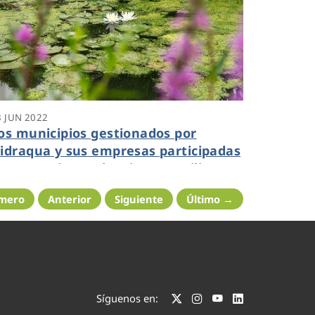
3 JUN 2022
os municipios gestionados por
idraqua y sus empresas participadas
n Comunitat Valenciana reutilizan
cho veces más agua que la media
imero
Anterior
Siguiente
Último →
acional
Síguenos en: