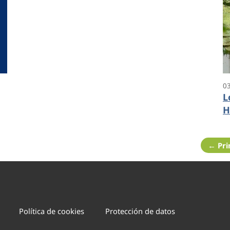
ocho veces más agua que la media
nacional
0
L
H
e
o
← Pr
n
Política de cookies
Protección de datos