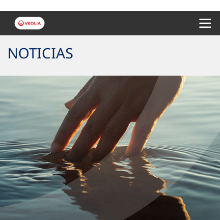
Menu 
NOTICIAS