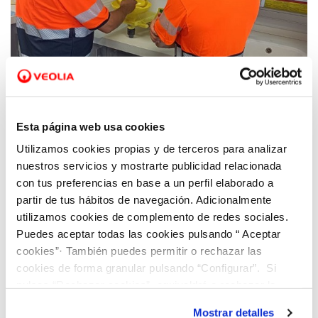
01 SEP 2022
Hidraqua promueve el empleo de calidad a
Esta página web usa cookies
través de la FP Dual de las titulaciones
Utilizamos cookies propias y de terceros para analizar
vinculadas al ciclo integral del agua
nuestros servicios y mostrarte publicidad relacionada
con tus preferencias en base a un perfil elaborado a
partir de tus hábitos de navegación. Adicionalmente
utilizamos cookies de complemento de redes sociales.
Puedes aceptar todas las cookies pulsando “ Aceptar
cookies”· También puedes permitir o rechazar las
cookies de forma granular pulsando “Configurar”. Si
pulsas “Rechazar cookies”, equivaldrá a rechazar la
instalación de todas las cookies salvo las necesarias que
Mostrar detalles