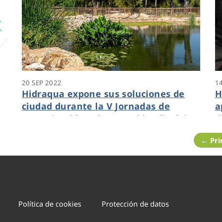
20 SEP 2022
1
Hidraqua expone sus soluciones de
H
r
ciudad durante la V Jornadas de
a
y
Investigación sobre Cambio Climático
d
organizadas por la UPV
N
← Pr
Política de cookies
Protección de datos