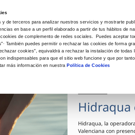
ES
VA
Actua
ies
 y de terceros para analizar nuestros servicios y mostrarte publ
Tu Servicio
Tu Agua
Conócenos
encias en base a un perfil elaborado a partir de tus hábitos de n
 cookies de complemento de redes sociales. Puedes aceptar to
s”· También puedes permitir o rechazar las cookies de forma gr
ÓN AL CLIENTE
AD
ROS COMPROMISOS
NTRATOS
COMPROMISO DE SERVICIO
CUIDADOS DEL AGUA
MODIFICACIÓN DE DAT
echazar cookies”, equivaldrá a rechazar la instalación de todas 
 de contacto
 calidad del agua
 personas
bio de titular
Carta de compromisos
Consejos de ahorro
Actualizar datos bancario
on indispensables para que el sitio web funcione y que por tant
via
el consumidor
medio ambiente
a de suministro
Customer Counsel (Defensa de
Actualizar datos de domici
tar más información en nuestra
Política de Cookies
cliente)
innovacion y digitalización
a de suministro
Actualizar datos personal
Normativa del servicio
 obras y afectaciones
icitud de Acometida
Arbitraje y mediación
03 DIC 2025
ación de fuga interior
umentación contratación
Programa CONTIGO
ntación e impresos
Hidraqua 
VER TODAS LAS GESTIONES
Hidraqua, la operador
Valenciana con presen