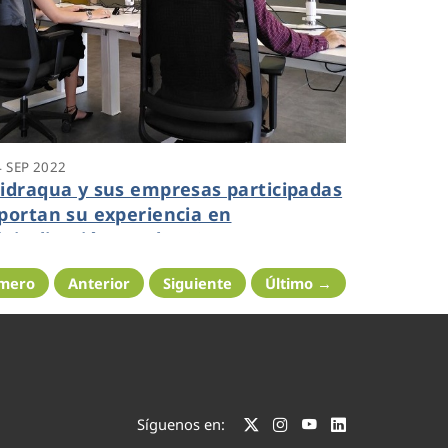
4 SEP 2022
idraqua y sus empresas participadas
portan su experiencia en
igitalización en el IV Congreso
acional del Agua de Albatera
imero
Anterior
Siguiente
Último →
Síguenos en: