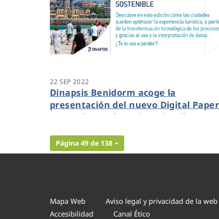
22 SEP 2022
Dinapsis Benidorm acoge la
presentación del nuevo Digital Pape
centrado en el “Turismo inteligente 
sostenible”
Página 49 de 138
Mapa Web
Aviso legal y privacidad de la web
Accesibilidad
Canal Ético