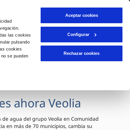
lidad
Ayuda
Contáctanos
Aceptar cookies
icidad
Área de clientes
avegación.
Configurar
das las cookies
anular pulsando
OS
INCIDENCIAS
las cookies
s
Comunica anomalías o posibles
Rechazar cookies
o no se pueden
fraudes
l
lio
Reclamaciones
es
es ahora Veolia
a de agua del grupo Veolia en Comunidad
cia en más de 70 municipios, cambia su