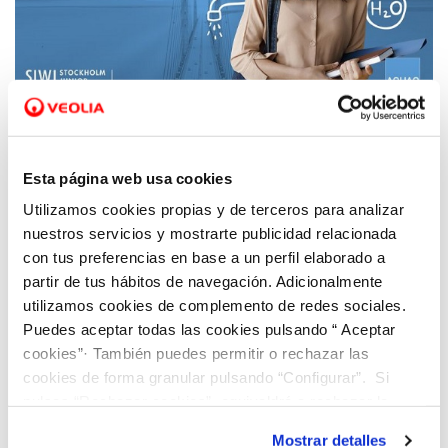
19 ENE 2023
Stockholm Junior Water Prize busca nuevos
Esta página web usa cookies
proyectos de investigación escolar para
Utilizamos cookies propias y de terceros para analizar
hacer frente a los grandes desafíos del agua
nuestros servicios y mostrarte publicidad relacionada
con tus preferencias en base a un perfil elaborado a
partir de tus hábitos de navegación. Adicionalmente
utilizamos cookies de complemento de redes sociales.
Puedes aceptar todas las cookies pulsando “ Aceptar
cookies”· También puedes permitir o rechazar las
cookies de forma granular pulsando “Configurar”. Si
pulsas “Rechazar cookies”, equivaldrá a rechazar la
instalación de todas las cookies salvo las necesarias que
Mostrar detalles