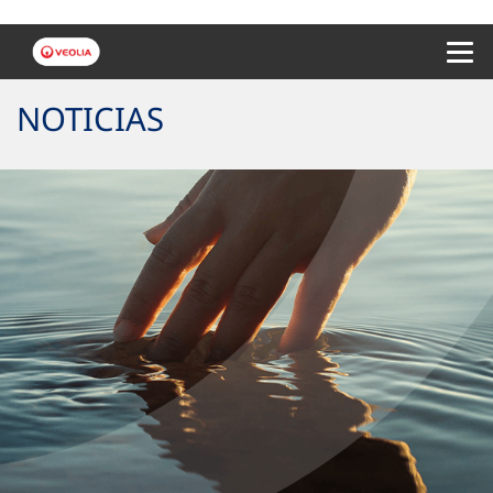
Menu 
NOTICIAS