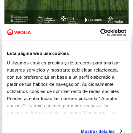
23 FEB 2023
Universitarios de 25 nacionalidades
Esta página web usa cookies
participan en una jornada de reforestación
Utilizamos cookies propias y de terceros para analizar
en la Pobla de Vallbona
nuestros servicios y mostrarte publicidad relacionada
con tus preferencias en base a un perfil elaborado a
partir de tus hábitos de navegación. Adicionalmente
utilizamos cookies de complemento de redes sociales.
Puedes aceptar todas las cookies pulsando “ Aceptar
cookies”· También puedes permitir o rechazar las
cookies de forma granular pulsando “Configurar”. Si
pulsas “Rechazar cookies”, equivaldrá a rechazar la
instalación de todas las cookies salvo las necesarias que
Mostrar detalles