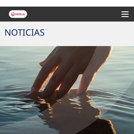
Menu 
NOTICIAS