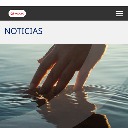
Menu 
NOTICIAS