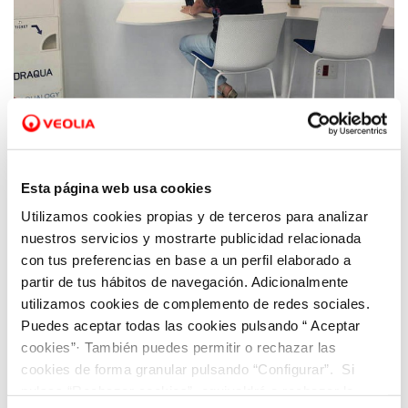
11 MAR 2024
Notable alto para Hidraqua y sus empresas
mixtas en el servicio de gestión del agua
Esta página web usa cookies
ofrecido a sus clientes en Comunitat
Utilizamos cookies propias y de terceros para analizar
Valenciana
nuestros servicios y mostrarte publicidad relacionada
con tus preferencias en base a un perfil elaborado a
partir de tus hábitos de navegación. Adicionalmente
utilizamos cookies de complemento de redes sociales.
Puedes aceptar todas las cookies pulsando “ Aceptar
cookies”· También puedes permitir o rechazar las
cookies de forma granular pulsando “Configurar”. Si
pulsas “Rechazar cookies”, equivaldrá a rechazar la