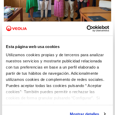
23 JUL 2026
La Universidad de Alicante y Veolia en la
Esta página web usa cookies
Comunitat Valenciana renuevan su
Utilizamos cookies propias y de terceros para analizar
convenio destinado a impulsar la
nuestros servicios y mostrarte publicidad relacionada
accesibilidad de la programación cultural
con tus preferencias en base a un perfil elaborado a
universitaria
partir de tus hábitos de navegación. Adicionalmente
utilizamos cookies de complemento de redes sociales.
Puedes aceptar todas las cookies pulsando “ Aceptar
cookies”· También puedes permitir o rechazar las
cookies de forma granular pulsando “Configurar”. Si
pulsas “Rechazar cookies”, equivaldrá a rechazar la
instalación de todas las cookies salvo las necesarias que
Mostrar detalles