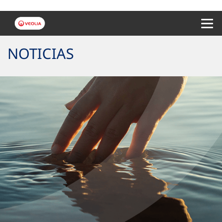
Menu 
NOTICIAS