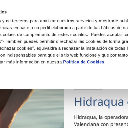
ES
VA
Actua
ies
 y de terceros para analizar nuestros servicios y mostrarte publ
Tu Servicio
Tu Agua
Conócenos
encias en base a un perfil elaborado a partir de tus hábitos de n
 cookies de complemento de redes sociales. Puedes aceptar to
s”· También puedes permitir o rechazar las cookies de forma gr
ÓN AL CLIENTE
AD
ROS COMPROMISOS
NTRATOS
COMPROMISO DE SERVICIO
CUIDADOS DEL AGUA
MODIFICACIÓN DE DAT
echazar cookies”, equivaldrá a rechazar la instalación de todas 
 de contacto
 calidad del agua
 personas
bio de titular
Carta de compromisos
Consejos de ahorro
Actualizar datos bancario
on indispensables para que el sitio web funcione y que por tant
via
el consumidor
medio ambiente
a de suministro
Customer Counsel (Defensa de
Actualizar datos de domici
tar más información en nuestra
Política de Cookies
cliente)
innovacion y digitalización
a de suministro
Actualizar datos personal
Normativa del servicio
 obras y afectaciones
icitud de Acometida
Arbitraje y mediación
03 DIC 2025
ación de fuga interior
umentación contratación
Programa CONTIGO
ntación e impresos
Hidraqua 
VER TODAS LAS GESTIONES
Hidraqua, la operador
Valenciana con presen