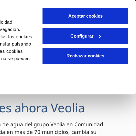
lidad
Ayuda
Contáctanos
Aceptar cookies
icidad
Área de clientes
avegación.
Configurar
das las cookies
anular pulsando
OS
INCIDENCIAS
las cookies
s
Comunica anomalías o posibles
Rechazar cookies
o no se pueden
fraudes
l
lio
Reclamaciones
es
es ahora Veolia
a de agua del grupo Veolia en Comunidad
cia en más de 70 municipios, cambia su