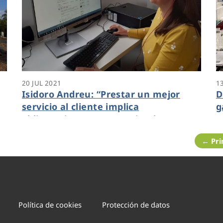
20 JUL 2021
1
Isidoro Andreu: “Prestar un mejor
D
servicio al cliente implica
g
obligatoriamente recurrir a la
s
innovación”
s
← Pr
Política de cookies
Protección de datos