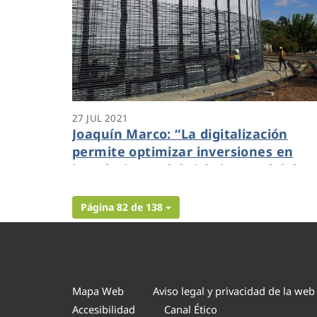
27 JUL 2021
Joaquín Marco: “La digitalización
permite optimizar inversiones en
instalaciones del ciclo integral del
agua de forma responsable y
transparente”
Página 82 de 138
Mapa Web
Aviso legal y privacidad de la web
Accesibilidad
Canal Ético