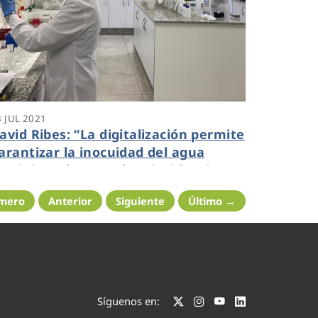
3 JUL 2021
avid Ribes: “La digitalización permite
arantizar la inocuidad del agua
uministrada y resolver incidencias
in afectar al consumidor”
imero
Anterior
Siguiente
Último →
Síguenos en: