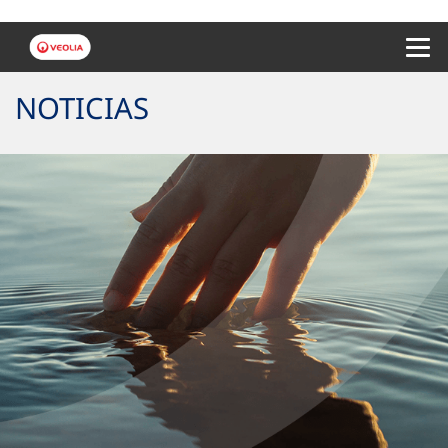
Menu 
NOTICIAS