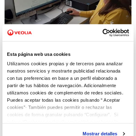
03 SEP 2021
Mercedes Massip: “La centralita virtual de
Esta página web usa cookies
Hidraqua ofrece atención especializada,
Utilizamos cookies propias y de terceros para analizar
eficaz y adaptada”
nuestros servicios y mostrarte publicidad relacionada
con tus preferencias en base a un perfil elaborado a
partir de tus hábitos de navegación. Adicionalmente
utilizamos cookies de complemento de redes sociales.
Puedes aceptar todas las cookies pulsando “ Aceptar
cookies”· También puedes permitir o rechazar las
cookies de forma granular pulsando “Configurar”. Si
pulsas “Rechazar cookies”, equivaldrá a rechazar la
instalación de todas las cookies salvo las necesarias que
Mostrar detalles