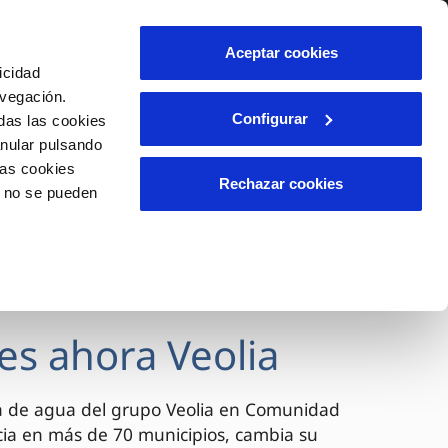
lidad
Ayuda
Contáctanos
Aceptar cookies
icidad
Área de clientes
avegación.
Configurar
das las cookies
anular pulsando
OS
INCIDENCIAS
las cookies
s
Comunica anomalías o posibles
Rechazar cookies
o no se pueden
fraudes
l
lio
Reclamaciones
es
es ahora Veolia
a de agua del grupo Veolia en Comunidad
cia en más de 70 municipios, cambia su