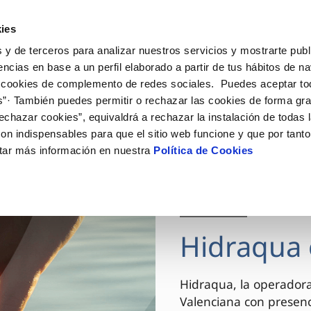
ES
VA
Actua
ies
 y de terceros para analizar nuestros servicios y mostrarte publ
Tu Servicio
Tu Agua
Conócenos
encias en base a un perfil elaborado a partir de tus hábitos de n
 cookies de complemento de redes sociales. Puedes aceptar to
s”· También puedes permitir o rechazar las cookies de forma gr
ÓN AL CLIENTE
AD
ROS COMPROMISOS
NTRATOS
COMPROMISO DE SERVICIO
CUIDADOS DEL AGUA
MODIFICACIÓN DE DAT
echazar cookies”, equivaldrá a rechazar la instalación de todas 
 de contacto
 calidad del agua
 personas
bio de titular
Carta de compromisos
Consejos de ahorro
Actualizar datos bancario
on indispensables para que el sitio web funcione y que por tant
via
el consumidor
medio ambiente
a de suministro
Customer Counsel (Defensa de
Actualizar datos de domici
tar más información en nuestra
Política de Cookies
cliente)
innovacion y digitalización
a de suministro
Actualizar datos personal
Normativa del servicio
 obras y afectaciones
icitud de Acometida
Arbitraje y mediación
03 DIC 2025
ación de fuga interior
umentación contratación
Programa CONTIGO
ntación e impresos
Hidraqua 
VER TODAS LAS GESTIONES
Hidraqua, la operador
Valenciana con presen