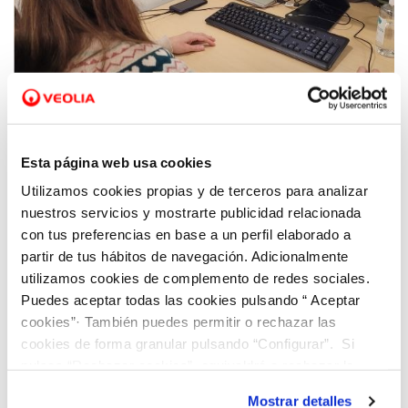
17 DIC 2021
Hidraqua y sus empresas participadas
Esta página web usa cookies
lanzan el programa Contigo para estar cada
Utilizamos cookies propias y de terceros para analizar
vez “Más cerca de ti”
nuestros servicios y mostrarte publicidad relacionada
con tus preferencias en base a un perfil elaborado a
partir de tus hábitos de navegación. Adicionalmente
utilizamos cookies de complemento de redes sociales.
Puedes aceptar todas las cookies pulsando “ Aceptar
cookies”· También puedes permitir o rechazar las
cookies de forma granular pulsando “Configurar”. Si
pulsas “Rechazar cookies”, equivaldrá a rechazar la
instalación de todas las cookies salvo las necesarias que
Mostrar detalles