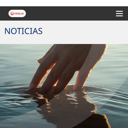
Menu 
NOTICIAS