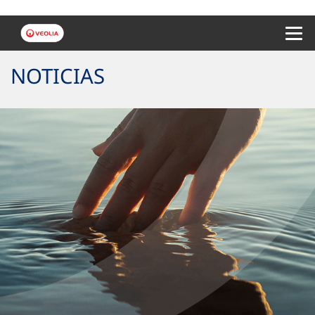
Menu 
NOTICIAS