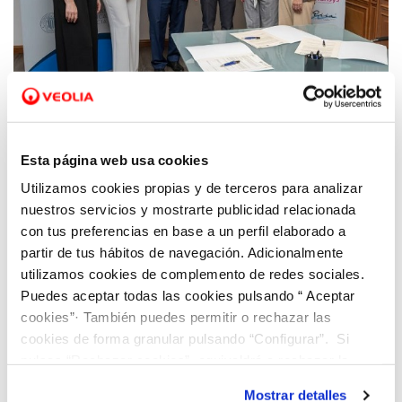
13 JUN 2022
Hidraqua se adhiere a la Cátedra del
Esta página web usa cookies
Consejo Social de la UPV para potenciar el
Utilizamos cookies propias y de terceros para analizar
talento tecnológico femenino
nuestros servicios y mostrarte publicidad relacionada
con tus preferencias en base a un perfil elaborado a
partir de tus hábitos de navegación. Adicionalmente
utilizamos cookies de complemento de redes sociales.
Puedes aceptar todas las cookies pulsando “ Aceptar
cookies”· También puedes permitir o rechazar las
cookies de forma granular pulsando “Configurar”. Si
pulsas “Rechazar cookies”, equivaldrá a rechazar la
instalación de todas las cookies salvo las necesarias que
Mostrar detalles