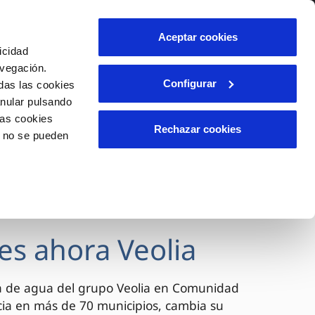
lidad
Ayuda
Contáctanos
Aceptar cookies
icidad
Área de clientes
avegación.
Configurar
das las cookies
anular pulsando
OS
INCIDENCIAS
las cookies
s
Comunica anomalías o posibles
Rechazar cookies
o no se pueden
fraudes
l
lio
Reclamaciones
es
es ahora Veolia
a de agua del grupo Veolia en Comunidad
cia en más de 70 municipios, cambia su