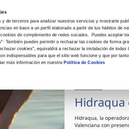
ES
VA
Actua
ies
 y de terceros para analizar nuestros servicios y mostrarte publ
Tu Servicio
Tu Agua
Conócenos
encias en base a un perfil elaborado a partir de tus hábitos de n
 cookies de complemento de redes sociales. Puedes aceptar to
s”· También puedes permitir o rechazar las cookies de forma gr
ÓN AL CLIENTE
AD
ROS COMPROMISOS
NTRATOS
COMPROMISO DE SERVICIO
CUIDADOS DEL AGUA
MODIFICACIÓN DE DAT
echazar cookies”, equivaldrá a rechazar la instalación de todas 
 de contacto
 calidad del agua
 personas
bio de titular
Carta de compromisos
Consejos de ahorro
Actualizar datos bancario
on indispensables para que el sitio web funcione y que por tant
via
el consumidor
medio ambiente
a de suministro
Customer Counsel (Defensa de
Actualizar datos de domici
tar más información en nuestra
Política de Cookies
cliente)
innovacion y digitalización
a de suministro
Actualizar datos personal
Normativa del servicio
 obras y afectaciones
icitud de Acometida
Arbitraje y mediación
03 DIC 2025
ación de fuga interior
umentación contratación
Programa CONTIGO
ntación e impresos
Hidraqua 
VER TODAS LAS GESTIONES
Hidraqua, la operador
Valenciana con presen