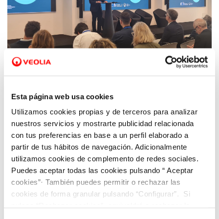
12 AGO 2024
Esta página web usa cookies
El Proyecto europeo HORIZON CircSyst inicia
la búsqueda de soluciones circulares en el
Utilizamos cookies propias y de terceros para analizar
ámbito del agua regenerada
nuestros servicios y mostrarte publicidad relacionada
con tus preferencias en base a un perfil elaborado a
partir de tus hábitos de navegación. Adicionalmente
utilizamos cookies de complemento de redes sociales.
Puedes aceptar todas las cookies pulsando “ Aceptar
cookies”· También puedes permitir o rechazar las
cookies de forma granular pulsando “Configurar”. Si
pulsas “Rechazar cookies”, equivaldrá a rechazar la
instalación de todas las cookies salvo las necesarias que