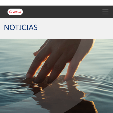
Menu 
NOTICIAS