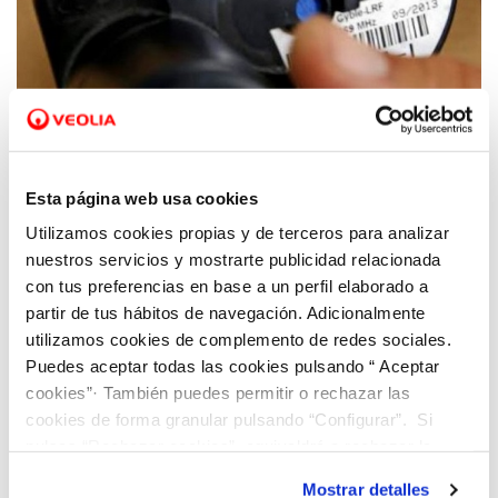
21 OCT 2024
La Consellería de Innovación de la GVA
Esta página web usa cookies
premia a Cetaqua Comunitat Valenciana,
Utilizamos cookies propias y de terceros para analizar
Hidraqua y Milmoh por su solución
nuestros servicios y mostrarte publicidad relacionada
tecnológica para identificar las viviendas
con tus preferencias en base a un perfil elaborado a
turísticas no registradas
partir de tus hábitos de navegación. Adicionalmente
utilizamos cookies de complemento de redes sociales.
Puedes aceptar todas las cookies pulsando “ Aceptar
cookies”· También puedes permitir o rechazar las
cookies de forma granular pulsando “Configurar”. Si
pulsas “Rechazar cookies”, equivaldrá a rechazar la
instalación de todas las cookies salvo las necesarias que
Mostrar detalles