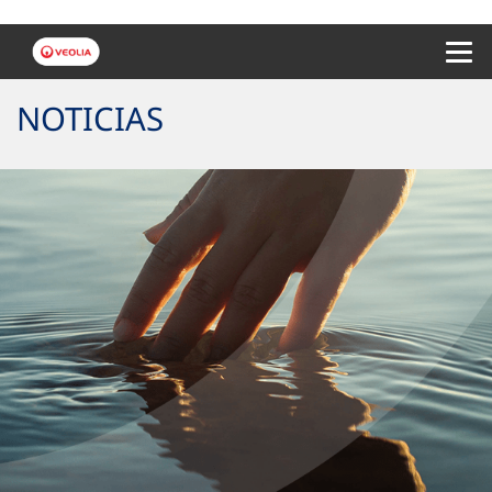
Menu 
NOTICIAS