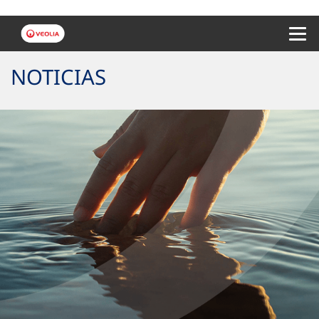
Menu 
NOTICIAS