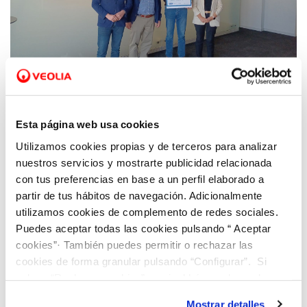
08 ABR 2025
La startup Green Urban Data gana el
Esta página web usa cookies
Dinapsis Open Challenge València Capital
Utilizamos cookies propias y de terceros para analizar
Verde
nuestros servicios y mostrarte publicidad relacionada
con tus preferencias en base a un perfil elaborado a
partir de tus hábitos de navegación. Adicionalmente
utilizamos cookies de complemento de redes sociales.
Puedes aceptar todas las cookies pulsando “ Aceptar
cookies”· También puedes permitir o rechazar las
cookies de forma granular pulsando “Configurar”. Si
pulsas “Rechazar cookies”, equivaldrá a rechazar la
instalación de todas las cookies salvo las necesarias que
Mostrar detalles