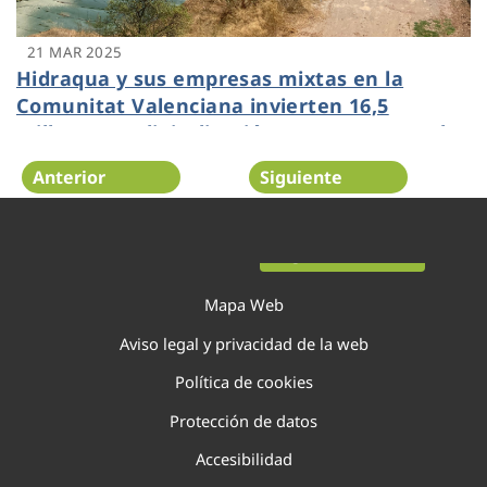
21 MAR 2025
Hidraqua y sus empresas mixtas en la
Comunitat Valenciana invierten 16,5
millones en digitalización y apuestan por la
regeneración del agua para abastecer a
Anterior
Siguiente
más de 2,5 millones de valencianos
Página 20 de 138
Mapa Web
Aviso legal y privacidad de la web
Política de cookies
Protección de datos
Accesibilidad