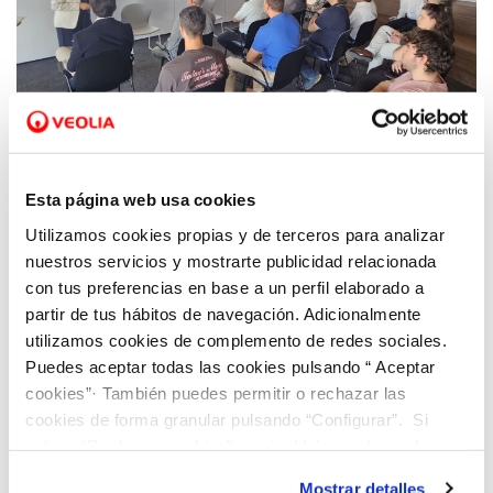
29 OCT 2025
Hidraqua presenta su Informe de
Esta página web usa cookies
Sostenibilidad en el que refleja su
Utilizamos cookies propias y de terceros para analizar
compromiso con el medio ambiente y las
nuestros servicios y mostrarte publicidad relacionada
personas
con tus preferencias en base a un perfil elaborado a
partir de tus hábitos de navegación. Adicionalmente
utilizamos cookies de complemento de redes sociales.
Puedes aceptar todas las cookies pulsando “ Aceptar
cookies”· También puedes permitir o rechazar las
cookies de forma granular pulsando “Configurar”. Si
pulsas “Rechazar cookies”, equivaldrá a rechazar la
instalación de todas las cookies salvo las necesarias que
Mostrar detalles