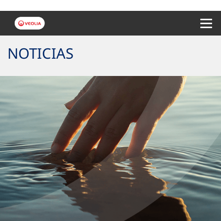
Menu 
NOTICIAS