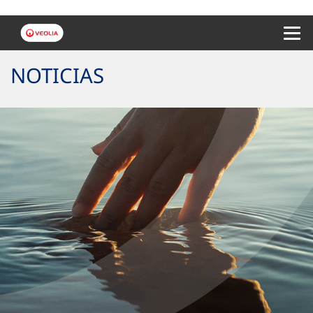
Menu 
NOTICIAS