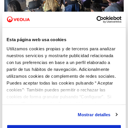
24 NOV 2025
El Social Talks de Hidraqua y el CE/R+S incide
en la necesidad de activar e incentivar
proyectos de voluntariado en las empresas
Esta página web usa cookies
Utilizamos cookies propias y de terceros para analizar
nuestros servicios y mostrarte publicidad relacionada
con tus preferencias en base a un perfil elaborado a
partir de tus hábitos de navegación. Adicionalmente
utilizamos cookies de complemento de redes sociales.
Puedes aceptar todas las cookies pulsando “ Aceptar
cookies”· También puedes permitir o rechazar las
cookies de forma granular pulsando “Configurar”. Si
pulsas “Rechazar cookies”, equivaldrá a rechazar la
instalación de todas las cookies salvo las necesarias que
Mostrar detalles
son indispensables para que el sitio web funcione y que
por tanto no se pueden desactivar. Puedes consultar