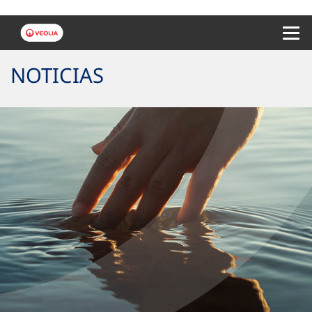
Menu 
NOTICIAS