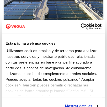
09 MAR 2026
La inversión de más de 21 millones en las
Esta página web usa cookies
infraestructuras de agua potable de
Benidorm ha convertido la ciudad en
Utilizamos cookies propias y de terceros para analizar
nuestros servicios y mostrarte publicidad relacionada
referente en eficiencia y sostenibilidad
con tus preferencias en base a un perfil elaborado a
partir de tus hábitos de navegación. Adicionalmente
utilizamos cookies de complemento de redes sociales.
Puedes aceptar todas las cookies pulsando “ Aceptar
cookies”· También puedes permitir o rechazar las
cookies de forma granular pulsando “Configurar”. Si
pulsas “Rechazar cookies”, equivaldrá a rechazar la
instalación de todas las cookies salvo las necesarias que
Mostrar detalles