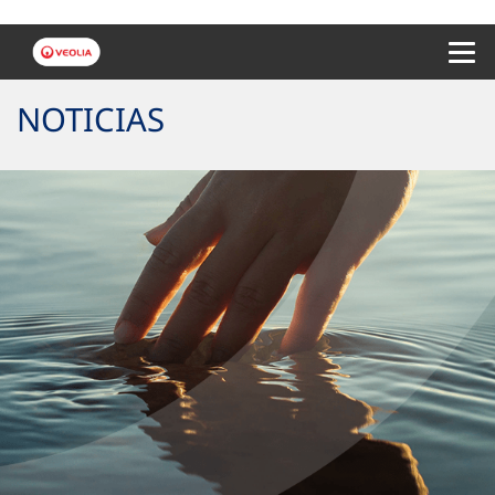
Menu 
NOTICIAS