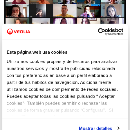
17 JUN 2020
Aquae STEM reconoce al Colegio Ausias
Esta página web usa cookies
March de Alicante por la implicación de su
Utilizamos cookies propias y de terceros para analizar
profesorado
nuestros servicios y mostrarte publicidad relacionada
con tus preferencias en base a un perfil elaborado a
partir de tus hábitos de navegación. Adicionalmente
utilizamos cookies de complemento de redes sociales.
Puedes aceptar todas las cookies pulsando “ Aceptar
cookies”· También puedes permitir o rechazar las
cookies de forma granular pulsando “Configurar”. Si
pulsas “Rechazar cookies”, equivaldrá a rechazar la
instalación de todas las cookies salvo las necesarias que
Mostrar detalles