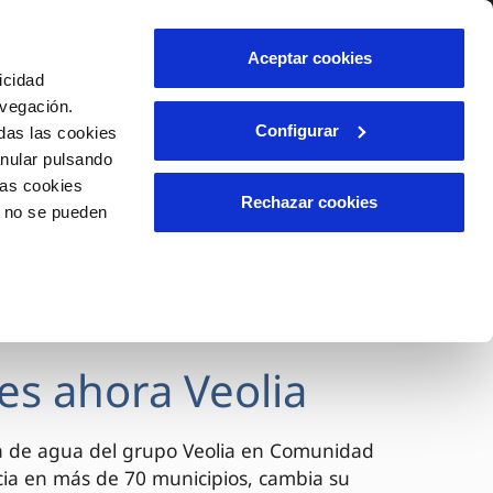
lidad
Ayuda
Contáctanos
Aceptar cookies
icidad
Área de clientes
avegación.
Configurar
das las cookies
anular pulsando
OS
INCIDENCIAS
las cookies
s
Comunica anomalías o posibles
Rechazar cookies
o no se pueden
fraudes
l
lio
Reclamaciones
es
es ahora Veolia
a de agua del grupo Veolia en Comunidad
cia en más de 70 municipios, cambia su