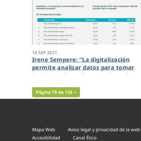
14 SEP 2021
Irene Sempere: ‘’La digitalización
permite analizar datos para tomar
decisiones inmediatas y adaptadas a
la realidad actual’’
Página 78 de 138
Mapa Web
Aviso legal y privacidad de la web
Accesibilidad
Canal Ético