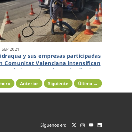
3 SEP 2021
idraqua y sus empresas participadas
n Comunitat Valenciana intensifican
os trabajos en la red ante las lluvias
toñales
imero
Anterior
Siguiente
Último →
Síguenos en: