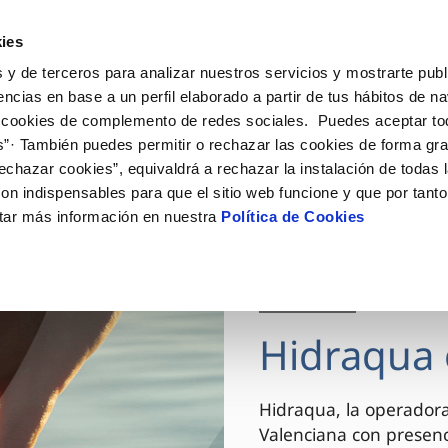
ES
VA
Actua
ies
 y de terceros para analizar nuestros servicios y mostrarte publ
Tu Servicio
Tu Agua
Conócenos
encias en base a un perfil elaborado a partir de tus hábitos de n
 cookies de complemento de redes sociales. Puedes aceptar to
s”· También puedes permitir o rechazar las cookies de forma gr
ÓN AL CLIENTE
AD
ROS COMPROMISOS
NTRATOS
COMPROMISO DE SERVICIO
CUIDADOS DEL AGUA
MODIFICACIÓN DE DAT
echazar cookies”, equivaldrá a rechazar la instalación de todas 
 de contacto
 calidad del agua
 personas
bio de titular
Carta de compromisos
Consejos de ahorro
Actualizar datos bancario
on indispensables para que el sitio web funcione y que por tant
via
el consumidor
medio ambiente
a de suministro
Customer Counsel (Defensa de
Actualizar datos de domici
tar más información en nuestra
Política de Cookies
cliente)
innovacion y digitalización
a de suministro
Actualizar datos personal
Normativa del servicio
 obras y afectaciones
icitud de Acometida
Arbitraje y mediación
03 DIC 2025
ación de fuga interior
umentación contratación
Programa CONTIGO
ntación e impresos
Hidraqua 
VER TODAS LAS GESTIONES
Hidraqua, la operador
Valenciana con presen