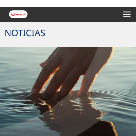
Menu 
NOTICIAS