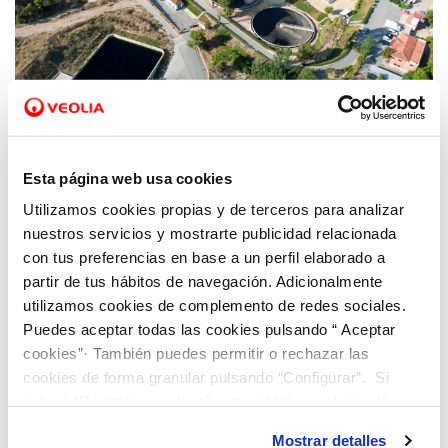
19 NOV 2023
Hidraqua y sus empresas participadas en la
Esta página web usa cookies
Comunitat Valenciana centran sus
Utilizamos cookies propias y de terceros para analizar
esfuerzos en concienciar a la sociedad sobre
nuestros servicios y mostrarte publicidad relacionada
la importancia del saneamiento
con tus preferencias en base a un perfil elaborado a
partir de tus hábitos de navegación. Adicionalmente
utilizamos cookies de complemento de redes sociales.
Puedes aceptar todas las cookies pulsando “ Aceptar
cookies”· También puedes permitir o rechazar las
cookies de forma granular pulsando “Configurar”. Si
pulsas “Rechazar cookies”, equivaldrá a rechazar la
instalación de todas las cookies salvo las necesarias que
Mostrar detalles