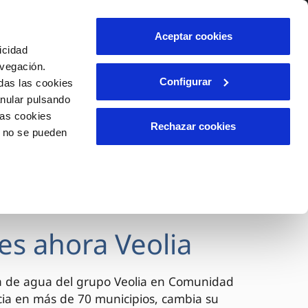
lidad
Ayuda
Contáctanos
Aceptar cookies
icidad
Área de clientes
avegación.
Configurar
das las cookies
anular pulsando
OS
INCIDENCIAS
las cookies
s
Comunica anomalías o posibles
Rechazar cookies
o no se pueden
fraudes
l
lio
Reclamaciones
es
es ahora Veolia
a de agua del grupo Veolia en Comunidad
cia en más de 70 municipios, cambia su