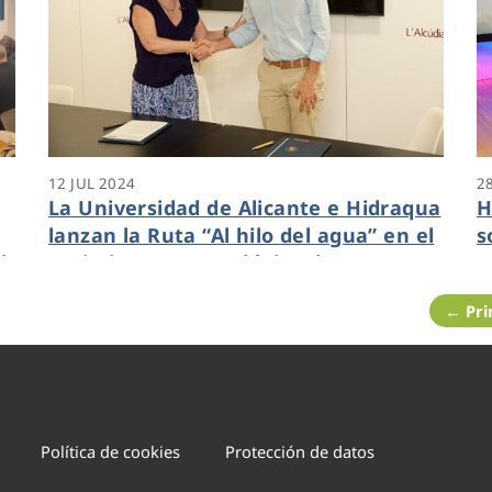
12 JUL 2024
2
La Universidad de Alicante e Hidraqua
H
lanzan la Ruta “Al hilo del agua” en el
s
l
Yacimiento Arqueológico de La
o
Alcudia-UA
← Pr
Política de cookies
Protección de datos