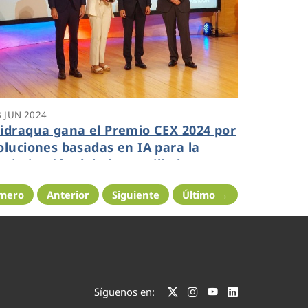
8 JUN 2024
idraqua gana el Premio CEX 2024 por
oluciones basadas en IA para la
ptimización del alcantarillado
imero
Anterior
Siguiente
Último →
Síguenos en: