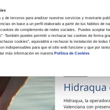
ES
VA
Actua
ies
 y de terceros para analizar nuestros servicios y mostrarte publ
Tu Servicio
Tu Agua
Conócenos
encias en base a un perfil elaborado a partir de tus hábitos de n
 cookies de complemento de redes sociales. Puedes aceptar to
s”· También puedes permitir o rechazar las cookies de forma gr
ÓN AL CLIENTE
AD
ROS COMPROMISOS
NTRATOS
COMPROMISO DE SERVICIO
CUIDADOS DEL AGUA
MODIFICACIÓN DE DAT
echazar cookies”, equivaldrá a rechazar la instalación de todas 
 de contacto
 calidad del agua
 personas
bio de titular
Carta de compromisos
Consejos de ahorro
Actualizar datos bancario
on indispensables para que el sitio web funcione y que por tant
via
el consumidor
medio ambiente
a de suministro
Customer Counsel (Defensa de
Actualizar datos de domici
tar más información en nuestra
Política de Cookies
cliente)
innovacion y digitalización
a de suministro
Actualizar datos personal
Normativa del servicio
 obras y afectaciones
icitud de Acometida
Arbitraje y mediación
03 DIC 2025
ación de fuga interior
umentación contratación
Programa CONTIGO
ntación e impresos
Hidraqua 
VER TODAS LAS GESTIONES
Hidraqua, la operador
Valenciana con presen