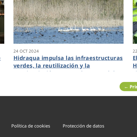
24 OCT 2024
2
e
Hidraqua impulsa las infraestructuras
E
verdes, la reutilización y la
H
concienciación contra el avance del
c
cambio climático
← Pr
Política de cookies
Protección de datos