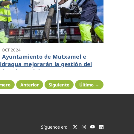
2 OCT 2024
l Ayuntamiento de Mutxamel e
idraqua mejorarán la gestión del
iclo urbano del agua
imero
Anterior
Siguiente
Último →
Síguenos en: