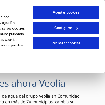
lidad
Ayuda
Contáctanos
Aceptar cookies
icidad
Área de clientes
avegación.
Configurar
das las cookies
anular pulsando
OS
INCIDENCIAS
las cookies
s
Comunica anomalías o posibles
Rechazar cookies
o no se pueden
fraudes
l
lio
Reclamaciones
es
es ahora Veolia
a de agua del grupo Veolia en Comunidad
cia en más de 70 municipios, cambia su