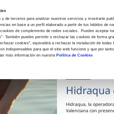
ES
VA
Actua
ies
 y de terceros para analizar nuestros servicios y mostrarte publ
Tu Servicio
Tu Agua
Conócenos
encias en base a un perfil elaborado a partir de tus hábitos de n
 cookies de complemento de redes sociales. Puedes aceptar to
s”· También puedes permitir o rechazar las cookies de forma gr
ÓN AL CLIENTE
AD
ROS COMPROMISOS
NTRATOS
COMPROMISO DE SERVICIO
CUIDADOS DEL AGUA
MODIFICACIÓN DE DAT
echazar cookies”, equivaldrá a rechazar la instalación de todas 
 de contacto
 calidad del agua
 personas
bio de titular
Carta de compromisos
Consejos de ahorro
Actualizar datos bancario
on indispensables para que el sitio web funcione y que por tant
via
el consumidor
medio ambiente
a de suministro
Customer Counsel (Defensa de
Actualizar datos de domici
tar más información en nuestra
Política de Cookies
cliente)
innovacion y digitalización
a de suministro
Actualizar datos personal
Normativa del servicio
 obras y afectaciones
icitud de Acometida
Arbitraje y mediación
03 DIC 2025
ación de fuga interior
umentación contratación
Programa CONTIGO
ntación e impresos
Hidraqua 
VER TODAS LAS GESTIONES
Hidraqua, la operador
Valenciana con presen