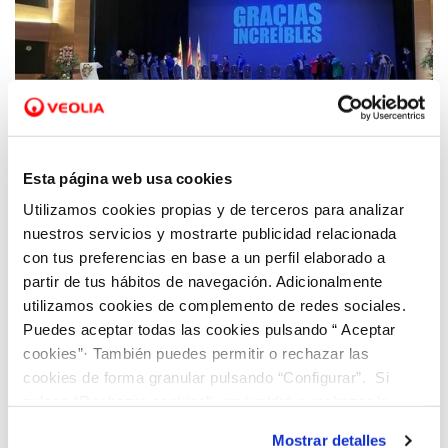
20 MAR 2022
El Ayuntamiento de Ibi reconoce a Hidraqua
Esta página web usa cookies
por su labor frente a la pandemia
Utilizamos cookies propias y de terceros para analizar
nuestros servicios y mostrarte publicidad relacionada
con tus preferencias en base a un perfil elaborado a
partir de tus hábitos de navegación. Adicionalmente
utilizamos cookies de complemento de redes sociales.
Puedes aceptar todas las cookies pulsando “ Aceptar
cookies”· También puedes permitir o rechazar las
cookies de forma granular pulsando “Configurar”. Si
pulsas “Rechazar cookies”, equivaldrá a rechazar la
instalación de todas las cookies salvo las necesarias que
Mostrar detalles