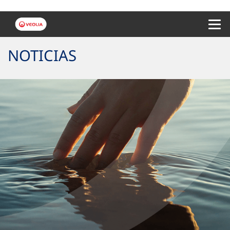
Menu 
NOTICIAS