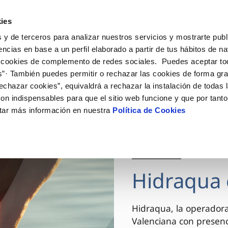
ES
VA
Actua
ies
 y de terceros para analizar nuestros servicios y mostrarte publ
Tu Servicio
Tu Agua
Conócenos
encias en base a un perfil elaborado a partir de tus hábitos de n
 cookies de complemento de redes sociales. Puedes aceptar to
s”· También puedes permitir o rechazar las cookies de forma gr
ÓN AL CLIENTE
AD
ROS COMPROMISOS
NTRATOS
COMPROMISO DE SERVICIO
CUIDADOS DEL AGUA
MODIFICACIÓN DE DAT
echazar cookies”, equivaldrá a rechazar la instalación de todas 
 de contacto
 calidad del agua
 personas
bio de titular
Carta de compromisos
Consejos de ahorro
Actualizar datos bancario
on indispensables para que el sitio web funcione y que por tant
via
el consumidor
medio ambiente
a de suministro
Customer Counsel (Defensa de
Actualizar datos de domici
tar más información en nuestra
Política de Cookies
cliente)
innovacion y digitalización
a de suministro
Actualizar datos personal
Normativa del servicio
 obras y afectaciones
icitud de Acometida
Arbitraje y mediación
03 DIC 2025
ación de fuga interior
umentación contratación
Programa CONTIGO
ntación e impresos
Hidraqua 
VER TODAS LAS GESTIONES
Hidraqua, la operador
Valenciana con presen