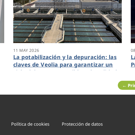
11 MAY 2026
0
La potabilización y la depuración: las
L
claves de Veolia para garantizar un
P
ciclo del agua sostenible y de calidad
J
en Benidorm
← Pr
Política de cookies
Protección de datos