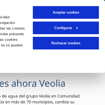
lidad
Ayuda
Contáctanos
Aceptar cookies
icidad
Área de clientes
avegación.
Configurar
das las cookies
anular pulsando
OS
INCIDENCIAS
las cookies
s
Comunica anomalías o posibles
Rechazar cookies
o no se pueden
fraudes
l
lio
Reclamaciones
es
es ahora Veolia
a de agua del grupo Veolia en Comunidad
cia en más de 70 municipios, cambia su