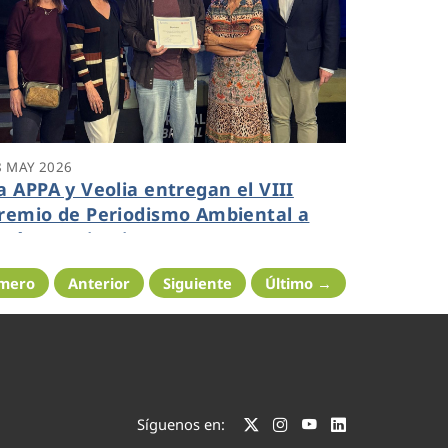
8 MAY 2026
a APPA y Veolia entregan el VIII
remio de Periodismo Ambiental a
osé Antonio Rico
imero
Anterior
Siguiente
Último →
Síguenos en: