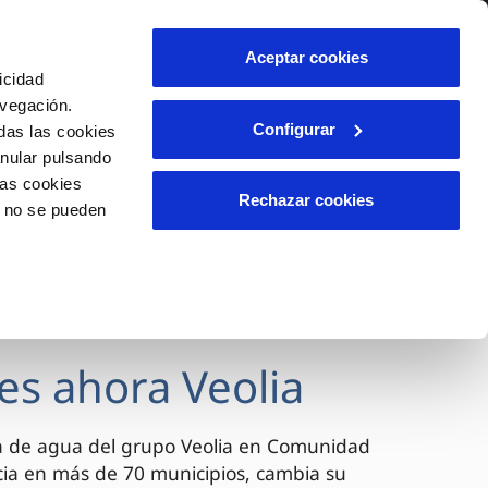
lidad
Ayuda
Contáctanos
Aceptar cookies
icidad
Área de clientes
avegación.
Configurar
das las cookies
anular pulsando
OS
INCIDENCIAS
las cookies
s
Comunica anomalías o posibles
Rechazar cookies
o no se pueden
fraudes
l
lio
Reclamaciones
es
es ahora Veolia
a de agua del grupo Veolia en Comunidad
cia en más de 70 municipios, cambia su