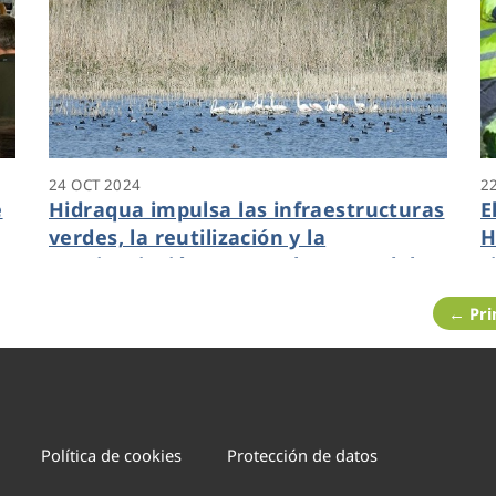
24 OCT 2024
2
e
Hidraqua impulsa las infraestructuras
E
verdes, la reutilización y la
H
concienciación contra el avance del
c
cambio climático
← Pr
Política de cookies
Protección de datos