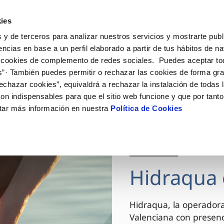
ES
VA
Actua
ies
 y de terceros para analizar nuestros servicios y mostrarte publ
Tu Servicio
Tu Agua
Conócenos
encias en base a un perfil elaborado a partir de tus hábitos de n
 cookies de complemento de redes sociales. Puedes aceptar to
s”· También puedes permitir o rechazar las cookies de forma gr
ÓN AL CLIENTE
AD
ROS COMPROMISOS
NTRATOS
COMPROMISO DE SERVICIO
CUIDADOS DEL AGUA
MODIFICACIÓN DE DAT
echazar cookies”, equivaldrá a rechazar la instalación de todas 
 de contacto
 calidad del agua
 personas
bio de titular
Carta de compromisos
Consejos de ahorro
Actualizar datos bancario
on indispensables para que el sitio web funcione y que por tant
via
el consumidor
medio ambiente
a de suministro
Customer Counsel (Defensa de
Actualizar datos de domici
tar más información en nuestra
Política de Cookies
cliente)
innovacion y digitalización
a de suministro
Actualizar datos personal
Normativa del servicio
 obras y afectaciones
icitud de Acometida
Arbitraje y mediación
03 DIC 2025
ación de fuga interior
umentación contratación
Programa CONTIGO
ntación e impresos
Hidraqua 
VER TODAS LAS GESTIONES
Hidraqua, la operador
Valenciana con presen