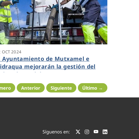
2 OCT 2024
l Ayuntamiento de Mutxamel e
idraqua mejorarán la gestión del
iclo urbano del agua
imero
Anterior
Siguiente
Último →
Síguenos en: