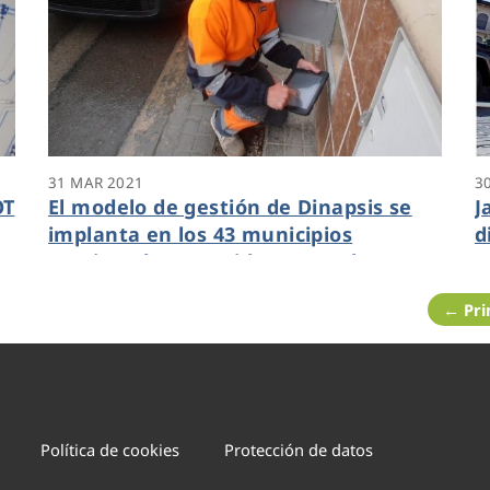
31 MAR 2021
3
OT
El modelo de gestión de Dinapsis se
J
implanta en los 43 municipios
d
gestionados por Hidraqua en la
c
provincia de Alicante
a
← Pr
v
Política de cookies
Protección de datos