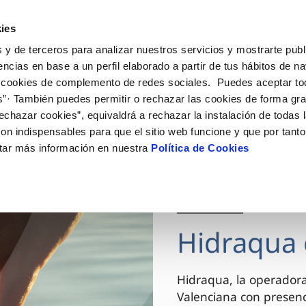
ES
VA
Actua
ies
 y de terceros para analizar nuestros servicios y mostrarte publ
Tu Servicio
Tu Agua
Conócenos
encias en base a un perfil elaborado a partir de tus hábitos de n
 cookies de complemento de redes sociales. Puedes aceptar to
s”· También puedes permitir o rechazar las cookies de forma gr
ÓN AL CLIENTE
AD
ROS COMPROMISOS
NTRATOS
COMPROMISO DE SERVICIO
CUIDADOS DEL AGUA
MODIFICACIÓN DE DAT
echazar cookies”, equivaldrá a rechazar la instalación de todas 
 de contacto
 calidad del agua
 personas
bio de titular
Carta de compromisos
Consejos de ahorro
Actualizar datos bancario
on indispensables para que el sitio web funcione y que por tant
via
el consumidor
medio ambiente
a de suministro
Customer Counsel (Defensa de
Actualizar datos de domici
tar más información en nuestra
Política de Cookies
cliente)
innovacion y digitalización
a de suministro
Actualizar datos personal
Normativa del servicio
 obras y afectaciones
icitud de Acometida
Arbitraje y mediación
03 DIC 2025
ación de fuga interior
umentación contratación
Programa CONTIGO
ntación e impresos
Hidraqua 
VER TODAS LAS GESTIONES
Hidraqua, la operador
Valenciana con presen