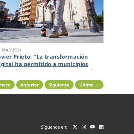
0 MAR 2021
avier Prieto: "La transformación
igital ha permitido a municipios
omo Elx mejorar quince puntos el
gua que se aprovecha en menos de
imero
Anterior
Siguiente
Último →
einte años"
Síguenos en: