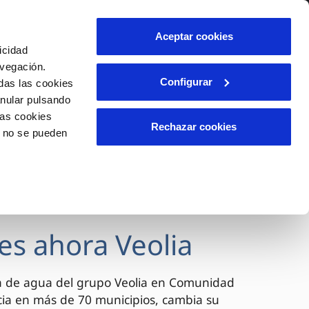
lidad
Ayuda
Contáctanos
Aceptar cookies
icidad
Área de clientes
avegación.
Configurar
das las cookies
anular pulsando
OS
INCIDENCIAS
las cookies
s
Comunica anomalías o posibles
Rechazar cookies
o no se pueden
fraudes
l
lio
Reclamaciones
es
es ahora Veolia
a de agua del grupo Veolia en Comunidad
cia en más de 70 municipios, cambia su