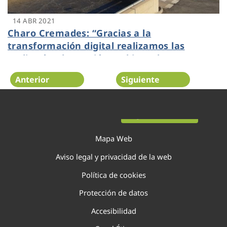
14 ABR 2021
Charo Cremades: “Gracias a la
transformación digital realizamos las
auditorías de gestión ambiental en remoto,
con videoconferencias y visitas virtuales a
Anterior
Siguiente
instalaciones”
Página 91 de 138
Mapa Web
Aviso legal y privacidad de la web
Política de cookies
Protección de datos
Accesibilidad