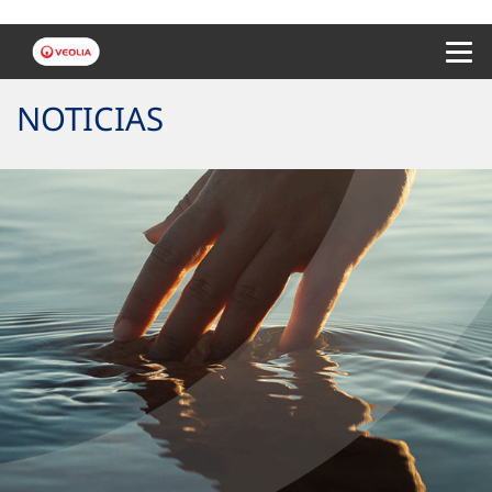
Menu 
NOTICIAS