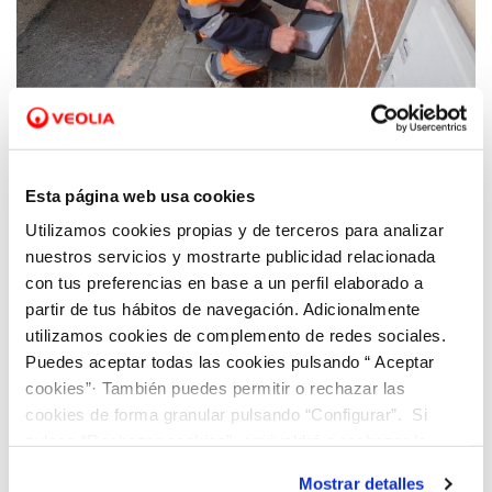
26 ABR 2021
Tavernes implanta una nueva solución de
Esta página web usa cookies
Hidraqua para reducir las pérdidas de agua
Utilizamos cookies propias y de terceros para analizar
en la red a través de la gestión inteligente
nuestros servicios y mostrarte publicidad relacionada
de la demanda
con tus preferencias en base a un perfil elaborado a
partir de tus hábitos de navegación. Adicionalmente
utilizamos cookies de complemento de redes sociales.
Puedes aceptar todas las cookies pulsando “ Aceptar
cookies”· También puedes permitir o rechazar las
cookies de forma granular pulsando “Configurar”. Si
pulsas “Rechazar cookies”, equivaldrá a rechazar la
instalación de todas las cookies salvo las necesarias que
Mostrar detalles