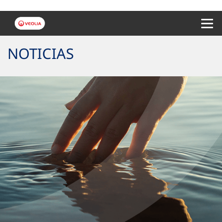
Menu 
NOTICIAS