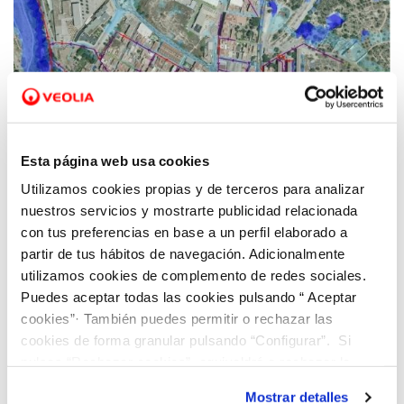
25 AGO 2021
Ana González: “Los modelos matemáticos
Esta página web usa cookies
permiten predecir cualquier situación de
Utilizamos cookies propias y de terceros para analizar
crisis y actuar de forma anticipada para
nuestros servicios y mostrarte publicidad relacionada
evitarla”
con tus preferencias en base a un perfil elaborado a
partir de tus hábitos de navegación. Adicionalmente
utilizamos cookies de complemento de redes sociales.
Puedes aceptar todas las cookies pulsando “ Aceptar
cookies”· También puedes permitir o rechazar las
cookies de forma granular pulsando “Configurar”. Si
pulsas “Rechazar cookies”, equivaldrá a rechazar la
instalación de todas las cookies salvo las necesarias que
Mostrar detalles