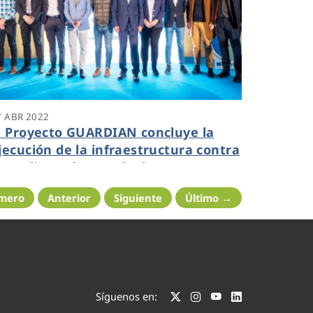
7 ABR 2022
l Proyecto GUARDIAN concluye la
jecución de la infraestructura contra
ncendios más grande de Europa a
ravés del uso de agua regenerada
imero
Anterior
Siguiente
Último →
Síguenos en: