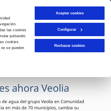
lidad
Ayuda
Contáctanos
Aceptar cookies
icidad
Área de clientes
avegación.
Configurar
das las cookies
anular pulsando
OS
INCIDENCIAS
las cookies
s
Comunica anomalías o posibles
Rechazar cookies
o no se pueden
fraudes
l
lio
Reclamaciones
es
es ahora Veolia
a de agua del grupo Veolia en Comunidad
cia en más de 70 municipios, cambia su