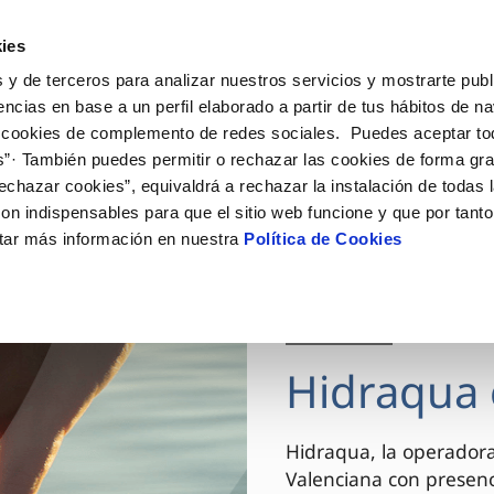
ES
VA
Actua
ies
 y de terceros para analizar nuestros servicios y mostrarte publ
Tu Servicio
Tu Agua
Conócenos
encias en base a un perfil elaborado a partir de tus hábitos de n
 cookies de complemento de redes sociales. Puedes aceptar to
s”· También puedes permitir o rechazar las cookies de forma gr
ÓN AL CLIENTE
AD
ROS COMPROMISOS
NTRATOS
COMPROMISO DE SERVICIO
CUIDADOS DEL AGUA
MODIFICACIÓN DE DAT
echazar cookies”, equivaldrá a rechazar la instalación de todas 
 de contacto
 calidad del agua
 personas
bio de titular
Carta de compromisos
Consejos de ahorro
Actualizar datos bancario
on indispensables para que el sitio web funcione y que por tant
via
el consumidor
medio ambiente
a de suministro
Customer Counsel (Defensa de
Actualizar datos de domici
tar más información en nuestra
Política de Cookies
cliente)
innovacion y digitalización
a de suministro
Actualizar datos personal
Normativa del servicio
 obras y afectaciones
icitud de Acometida
Arbitraje y mediación
03 DIC 2025
ación de fuga interior
umentación contratación
Programa CONTIGO
ntación e impresos
Hidraqua 
VER TODAS LAS GESTIONES
Hidraqua, la operador
Valenciana con presen