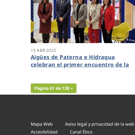
13 ABR 2022
Aigües de Paterna e Hidraqua
celebran el primer encuentro de la
iniciativa "Climas para el Cambio"
vinculado a cambio climático y secto
empresarial
Página 61 de 138
Mapa Web
Aviso legal y privacidad de la web
Accesibilidad
Canal Ético