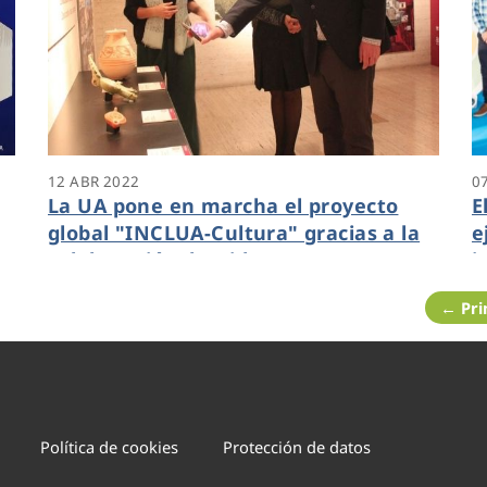
12 ABR 2022
0
La UA pone en marcha el proyecto
E
global "INCLUA-Cultura" gracias a la
e
colaboración de Hidraqua
i
r
t
← Pr
Política de cookies
Protección de datos