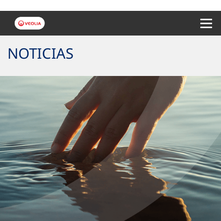
Menu 
NOTICIAS