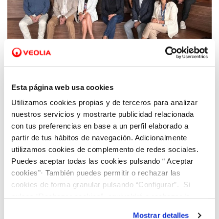
18 OCT 2023
Dinapsis Valencia propone diferentes
Esta página web usa cookies
iniciativas sobre economía circular junto a
Utilizamos cookies propias y de terceros para analizar
expertos del ámbito público-privado de la
nuestros servicios y mostrarte publicidad relacionada
provincia
con tus preferencias en base a un perfil elaborado a
partir de tus hábitos de navegación. Adicionalmente
utilizamos cookies de complemento de redes sociales.
Puedes aceptar todas las cookies pulsando “ Aceptar
cookies”· También puedes permitir o rechazar las
cookies de forma granular pulsando “Configurar”. Si
pulsas “Rechazar cookies”, equivaldrá a rechazar la
instalación de todas las cookies salvo las necesarias que
Mostrar detalles