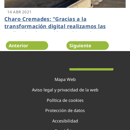
14 ABR 2021
Charo Cremades: “Gracias a la
transformación digital realizamos las
auditorías de gestión ambiental en remoto,
con videoconferencias y visitas virtuales a
Anterior
Siguiente
instalaciones”
Página 91 de 138
Mapa Web
Aviso legal y privacidad de la web
Política de cookies
Protección de datos
Accesibilidad