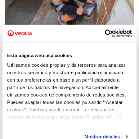
26 ABR 2021
Tavernes implanta una nueva solución de
Esta página web usa cookies
Hidraqua para reducir las pérdidas de agua
Utilizamos cookies propias y de terceros para analizar
en la red a través de la gestión inteligente
nuestros servicios y mostrarte publicidad relacionada
de la demanda
con tus preferencias en base a un perfil elaborado a
partir de tus hábitos de navegación. Adicionalmente
utilizamos cookies de complemento de redes sociales.
Puedes aceptar todas las cookies pulsando “ Aceptar
cookies”· También puedes permitir o rechazar las
cookies de forma granular pulsando “Configurar”. Si
pulsas “Rechazar cookies”, equivaldrá a rechazar la
instalación de todas las cookies salvo las necesarias que
Mostrar detalles