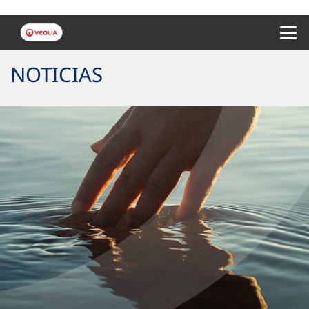
Menu 
NOTICIAS