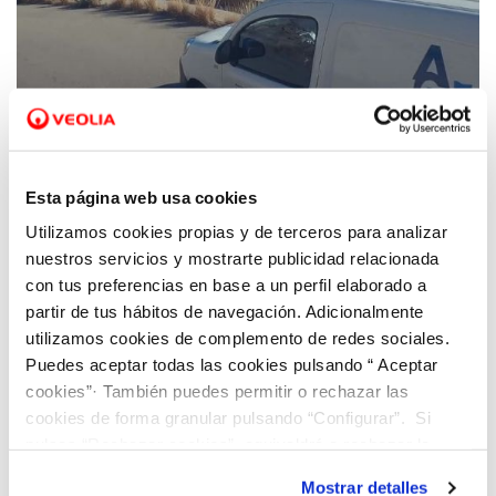
24 FEB 2021
Laura Gascón: "Cullera ha reducido su
Esta página web usa cookies
consumo de agua en un 40% gracias a la
Utilizamos cookies propias y de terceros para analizar
digitalización pese a que la afluencia
nuestros servicios y mostrarte publicidad relacionada
turística se ha incrementado"
con tus preferencias en base a un perfil elaborado a
partir de tus hábitos de navegación. Adicionalmente
utilizamos cookies de complemento de redes sociales.
Puedes aceptar todas las cookies pulsando “ Aceptar
cookies”· También puedes permitir o rechazar las
cookies de forma granular pulsando “Configurar”. Si
pulsas “Rechazar cookies”, equivaldrá a rechazar la
instalación de todas las cookies salvo las necesarias que
Mostrar detalles