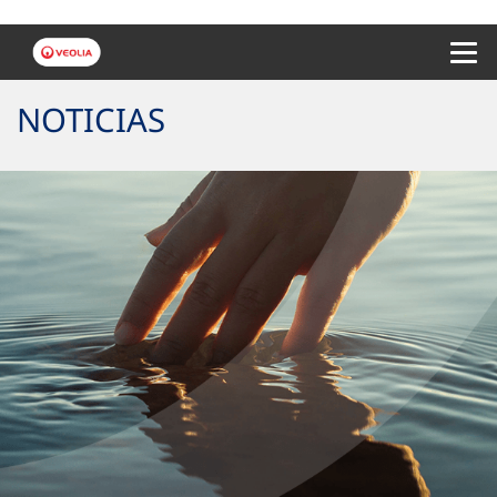
Menu 
NOTICIAS