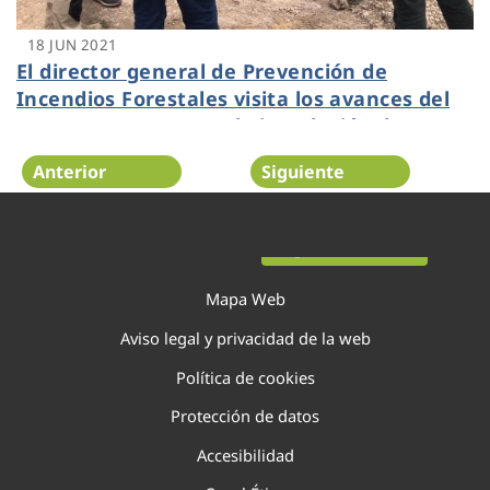
18 JUN 2021
El director general de Prevención de
Incendios Forestales visita los avances del
proyecto GUARDIAN, la instalación de
defensa contra incendios forestales más
Anterior
Siguiente
grande de Europa
Página 84 de 138
Mapa Web
Aviso legal y privacidad de la web
Política de cookies
Protección de datos
Accesibilidad