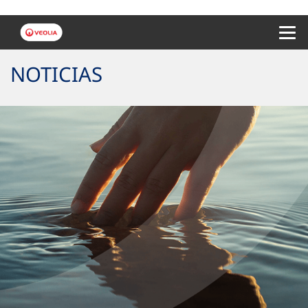
Menu 
NOTICIAS