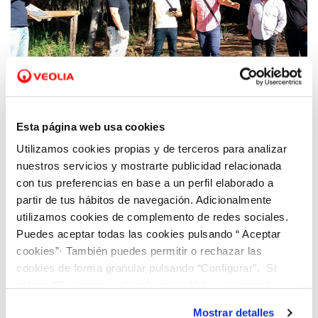
05 OCT 2020
La UPV avanza en el proyecto GUARDIAN
Esta página web usa cookies
para analizar la capacidad de adaptación de
Utilizamos cookies propias y de terceros para analizar
la zona al cambio climático
nuestros servicios y mostrarte publicidad relacionada
con tus preferencias en base a un perfil elaborado a
partir de tus hábitos de navegación. Adicionalmente
utilizamos cookies de complemento de redes sociales.
Puedes aceptar todas las cookies pulsando “ Aceptar
cookies”· También puedes permitir o rechazar las
cookies de forma granular pulsando “Configurar”. Si
pulsas “Rechazar cookies”, equivaldrá a rechazar la
instalación de todas las cookies salvo las necesarias que
Mostrar detalles