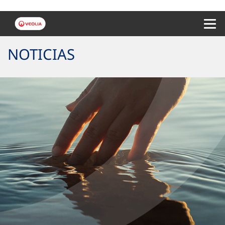
Menu 
NOTICIAS