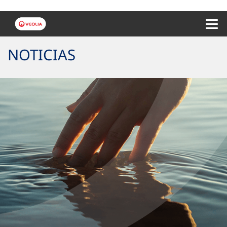
Menu 
NOTICIAS