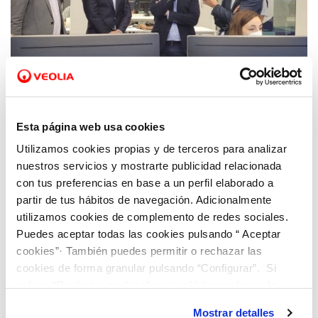
09 JUL 2021
Rubén Martínez Dalmau, Vicepresidente
Esta página web usa cookies
Segundo del Consell y Conseller de Vivienda
Utilizamos cookies propias y de terceros para analizar
y Arquitectura Bioclimática visita el centro
nuestros servicios y mostrarte publicidad relacionada
de innovación Dinapsis de Benidorm
con tus preferencias en base a un perfil elaborado a
partir de tus hábitos de navegación. Adicionalmente
utilizamos cookies de complemento de redes sociales.
Puedes aceptar todas las cookies pulsando “ Aceptar
cookies”· También puedes permitir o rechazar las
cookies de forma granular pulsando “Configurar”. Si
pulsas “Rechazar cookies”, equivaldrá a rechazar la
instalación de todas las cookies salvo las necesarias que
Mostrar detalles