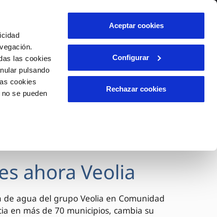
lidad
Ayuda
Contáctanos
Aceptar cookies
icidad
Área de clientes
avegación.
Configurar
das las cookies
anular pulsando
OS
INCIDENCIAS
las cookies
s
Comunica anomalías o posibles
Rechazar cookies
o no se pueden
fraudes
l
lio
Reclamaciones
es
es ahora Veolia
a de agua del grupo Veolia en Comunidad
cia en más de 70 municipios, cambia su