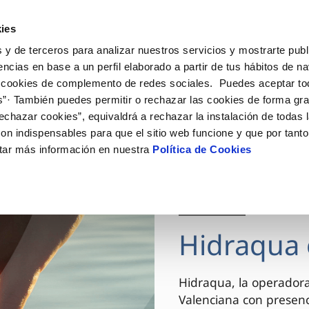
ES
VA
Actua
ies
 y de terceros para analizar nuestros servicios y mostrarte publ
Tu Servicio
Tu Agua
Conócenos
encias en base a un perfil elaborado a partir de tus hábitos de n
 cookies de complemento de redes sociales. Puedes aceptar to
s”· También puedes permitir o rechazar las cookies de forma gr
ÓN AL CLIENTE
AD
ROS COMPROMISOS
NTRATOS
COMPROMISO DE SERVICIO
CUIDADOS DEL AGUA
MODIFICACIÓN DE DAT
echazar cookies”, equivaldrá a rechazar la instalación de todas 
 de contacto
 calidad del agua
 personas
bio de titular
Carta de compromisos
Consejos de ahorro
Actualizar datos bancario
on indispensables para que el sitio web funcione y que por tant
via
el consumidor
medio ambiente
a de suministro
Customer Counsel (Defensa de
Actualizar datos de domici
tar más información en nuestra
Política de Cookies
cliente)
innovacion y digitalización
a de suministro
Actualizar datos personal
Normativa del servicio
 obras y afectaciones
icitud de Acometida
Arbitraje y mediación
03 DIC 2025
ación de fuga interior
umentación contratación
Programa CONTIGO
ntación e impresos
Hidraqua 
VER TODAS LAS GESTIONES
Hidraqua, la operador
Valenciana con presen