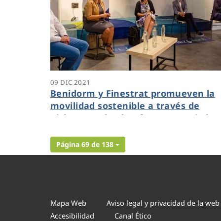
09 DIC 2021
Benidorm y Finestrat promueven la
movilidad sostenible a través de
Ciclogreen, la plataforma premiada
durante el reto Dinapsis Open
Challenge
Página 69 de 138
Mapa Web
Aviso legal y privacidad de la web
Accesibilidad
Canal Ético