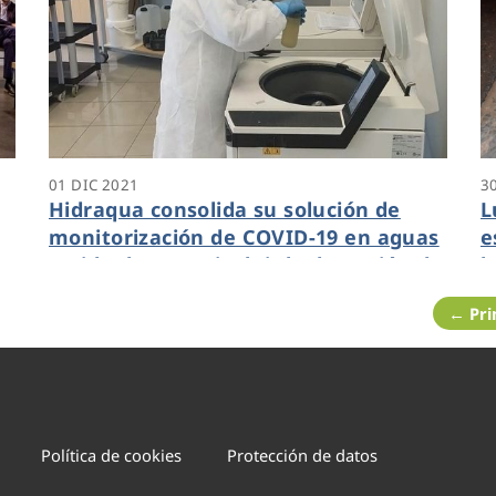
01 DIC 2021
3
Hidraqua consolida su solución de
L
monitorización de COVID-19 en aguas
e
residuales para incluir la detección de
l
la nueva cepa ómicron
p
← Pr
Política de cookies
Protección de datos