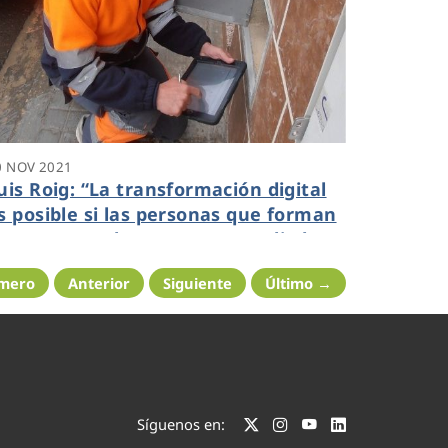
0 NOV 2021
uis Roig: “La transformación digital
s posible si las personas que forman
as empresas la ven como un aliado
ara mejorar”
imero
Anterior
Siguiente
Último →
Síguenos en: