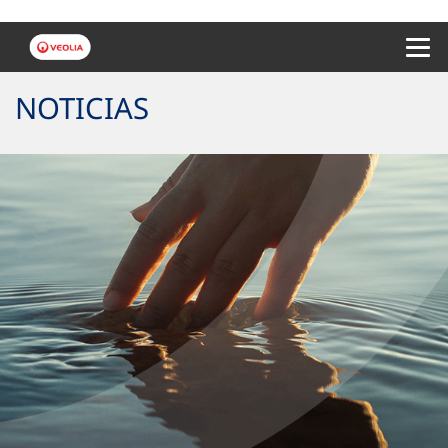
Menu 
NOTICIAS