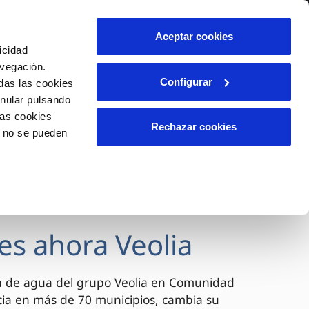
lidad
Ayuda
Contáctanos
Aceptar cookies
icidad
Área de clientes
avegación.
Configurar
das las cookies
anular pulsando
OS
INCIDENCIAS
las cookies
s
Comunica anomalías o posibles
Rechazar cookies
o no se pueden
fraudes
l
lio
Reclamaciones
es
es ahora Veolia
a de agua del grupo Veolia en Comunidad
cia en más de 70 municipios, cambia su