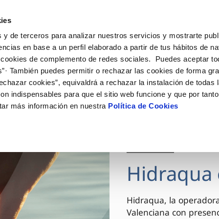
ES
VA
Actua
ies
 y de terceros para analizar nuestros servicios y mostrarte publ
Tu Servicio
Tu Agua
Conócenos
encias en base a un perfil elaborado a partir de tus hábitos de n
 cookies de complemento de redes sociales. Puedes aceptar to
s”· También puedes permitir o rechazar las cookies de forma gr
ÓN AL CLIENTE
AD
ROS COMPROMISOS
NTRATOS
COMPROMISO DE SERVICIO
CUIDADOS DEL AGUA
MODIFICACIÓN DE DAT
echazar cookies”, equivaldrá a rechazar la instalación de todas 
 de contacto
 calidad del agua
 personas
bio de titular
Carta de compromisos
Consejos de ahorro
Actualizar datos bancario
on indispensables para que el sitio web funcione y que por tant
via
el consumidor
medio ambiente
a de suministro
Customer Counsel (Defensa de
Actualizar datos de domici
tar más información en nuestra
Política de Cookies
cliente)
innovacion y digitalización
a de suministro
Actualizar datos personal
Normativa del servicio
 obras y afectaciones
icitud de Acometida
Arbitraje y mediación
03 DIC 2025
ación de fuga interior
umentación contratación
Programa CONTIGO
ntación e impresos
Hidraqua 
VER TODAS LAS GESTIONES
Hidraqua, la operador
Valenciana con presen