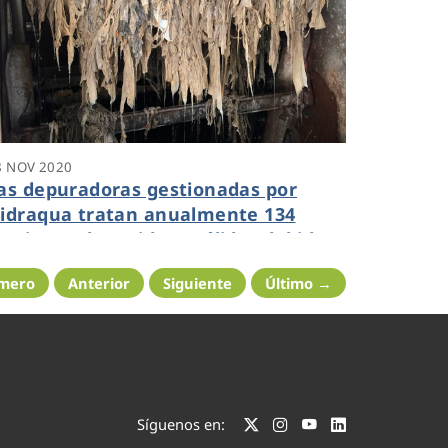
8 NOV 2020
as depuradoras gestionadas por
idraqua tratan anualmente 134
amiones de residuos sólidos debido
l mal uso del alcantarillado
imero
Anterior
Siguiente
Último →
Síguenos en: