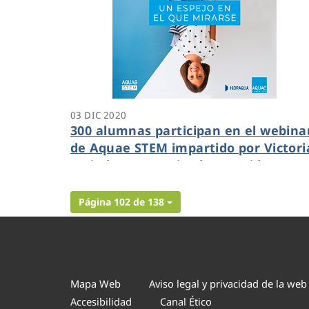
03 DIC 2020
300 alumnas participan en el webina
de Aquae STEM impartido por Victori
Majadas y organizado por Hidraqua 
Fundación Aquae
Página 102 de 138
Mapa Web
Aviso legal y privacidad de la web
Accesibilidad
Canal Ético