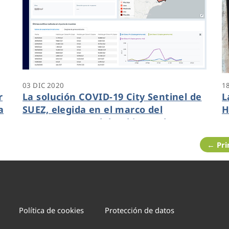
03 DIC 2020
1
r
La solución COVID-19 City Sentinel de
L
a
SUEZ, elegida en el marco del
H
y
proyecto VATar del Gobierno de
c
España
a
← Pr
Política de cookies
Protección de datos