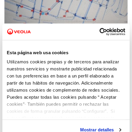
06 ABR 2021
Javier Anguiano: “Sin la aplicación GOT no
Esta página web usa cookies
hubiéramos sido capaces de mantener la
Utilizamos cookies propias y de terceros para analizar
eficiencia en la gestión durante la
nuestros servicios y mostrarte publicidad relacionada
pandemia”
con tus preferencias en base a un perfil elaborado a
partir de tus hábitos de navegación. Adicionalmente
utilizamos cookies de complemento de redes sociales.
Puedes aceptar todas las cookies pulsando “ Aceptar
cookies”· También puedes permitir o rechazar las
cookies de forma granular pulsando “Configurar”. Si
pulsas “Rechazar cookies”, equivaldrá a rechazar la
instalación de todas las cookies salvo las necesarias que
Mostrar detalles