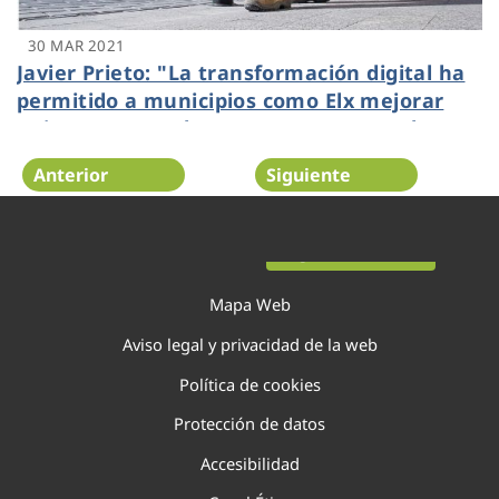
30 MAR 2021
Javier Prieto: "La transformación digital ha
permitido a municipios como Elx mejorar
quince puntos el agua que se aprovecha en
menos de veinte años"
Anterior
Siguiente
Página 93 de 138
Mapa Web
Aviso legal y privacidad de la web
Política de cookies
Protección de datos
Accesibilidad