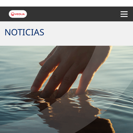
Menu 
NOTICIAS