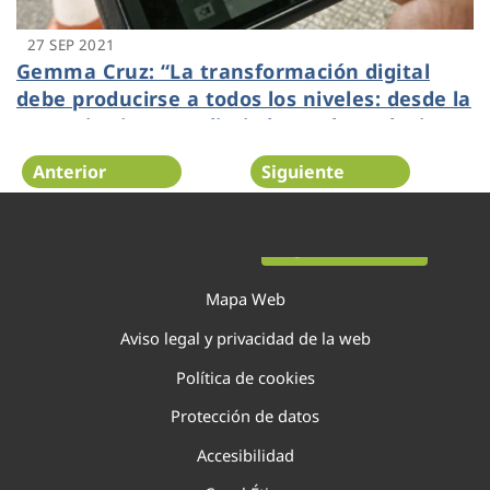
27 SEP 2021
Gemma Cruz: “La transformación digital
debe producirse a todos los niveles: desde la
operativa interna diaria hasta las soluciones
más avanzadas”
Anterior
Siguiente
Página 76 de 138
Mapa Web
Aviso legal y privacidad de la web
Política de cookies
Protección de datos
Accesibilidad