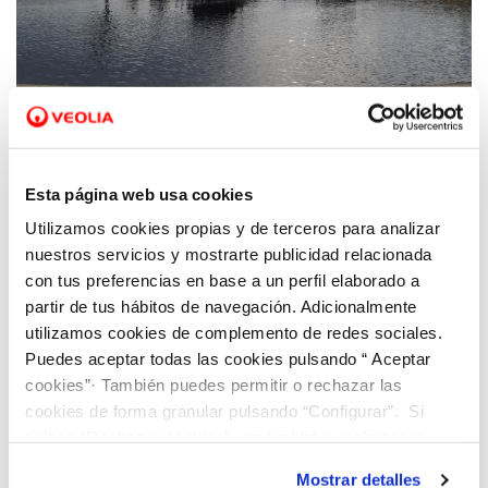
04 OCT 2021
Sergio Azorín: “Gracias a la digitalización y
Esta página web usa cookies
al compromiso de Hidraqua en la lucha
Utilizamos cookies propias y de terceros para analizar
contra la crisis climática superamos la
nuestros servicios y mostrarte publicidad relacionada
generación de energía renovable en 2020”
con tus preferencias en base a un perfil elaborado a
partir de tus hábitos de navegación. Adicionalmente
utilizamos cookies de complemento de redes sociales.
Puedes aceptar todas las cookies pulsando “ Aceptar
cookies”· También puedes permitir o rechazar las
cookies de forma granular pulsando “Configurar”. Si
pulsas “Rechazar cookies”, equivaldrá a rechazar la
instalación de todas las cookies salvo las necesarias que
Mostrar detalles