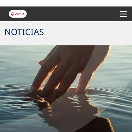
Menu 
NOTICIAS